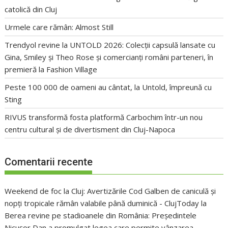
catolică din Cluj
Urmele care rămân: Almost Still
Trendyol revine la UNTOLD 2026: Colecții capsulă lansate cu
Gina, Smiley și Theo Rose și comercianți români parteneri, în
premieră la Fashion Village
Peste 100 000 de oameni au cântat, la Untold, împreună cu
Sting
RIVUS transformă fosta platformă Carbochim într-un nou
centru cultural și de divertisment din Cluj-Napoca
Comentarii recente
Weekend de foc la Cluj: Avertizările Cod Galben de caniculă și
nopți tropicale rămân valabile până duminică - ClujToday
la
Berea revine pe stadioanele din România: Președintele
Nicușor Dan a promulgat legea care permite vânzarea