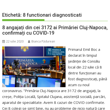
Etichetă:
8 functionari diagnosticati
8 angajați din cei 3172 ai Primăriei Cluj-Napoca,
confirmați cu COVID-19
22 iulie 2020
Bianca Pădurean
Primarul Emil Boc a
declarat în timpul
ședinței de Consiliu
local din 22 iulie că 8
dintre funcționari au
fost diagnosticați, până
acum cu noul
coronavirus. ”Primăria Cluj-Napoca are 3172 de angajați, la
creșe, Poliția Locală, Spitalul Clujana, asistență socială, parcări,
aparatul de specialitate. Avem 8 cazuri de COVID confirmate.
Cei 8 colegi se simt bine, nu au probleme de nicio natură care