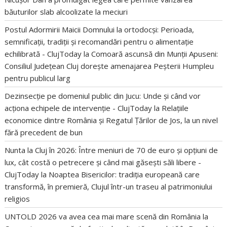
băuturilor slab alcoolizate la meciuri
Postul Adormirii Maicii Domnului la ortodocși: Perioada,
semnificații, tradiții și recomandări pentru o alimentație
echilibrată - ClujToday
la
Comoară ascunsă din Munții Apuseni:
Consiliul Județean Cluj dorește amenajarea Peșterii Humpleu
pentru publicul larg
Dezinsecție pe domeniul public din Jucu: Unde și când vor
acționa echipele de intervenție - ClujToday
la
Relațiile
economice dintre România și Regatul Țărilor de Jos, la un nivel
fără precedent de bun
Nunta la Cluj în 2026: Între meniuri de 70 de euro și opțiuni de
lux, cât costă o petrecere și când mai găsești săli libere -
ClujToday
la
Noaptea Bisericilor: tradiția europeană care
transformă, în premieră, Clujul într-un traseu al patrimoniului
religios
UNTOLD 2026 va avea cea mai mare scenă din România
la