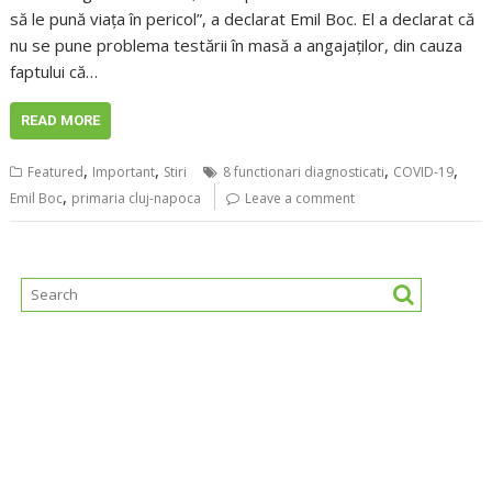
să le pună viața în pericol”, a declarat Emil Boc. El a declarat că
nu se pune problema testării în masă a angajaților, din cauza
faptului că…
READ MORE
,
,
,
,
Featured
Important
Stiri
8 functionari diagnosticati
COVID-19
,
Emil Boc
primaria cluj-napoca
Leave a comment