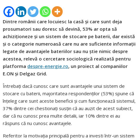
Dintre românii care locuiesc la casă și care sunt deja
prosumatori sau doresc să devină, 53% ar opta să
achiziționeze și un sistem de stocare pe baterii, dar există
și o categorie numeroasă care nu are suficiente informații
legate de avantajele bateriilor sau nu știe nimic despre
acestea, relevă o cercetare sociologică realizată pentru
platforma
despre-energie.ro
, un proiect al companiilor
E.ON și Delgaz Grid.
Întrebați dacă cunosc care sunt avantajele unui sistem de
stocare cu baterii, majoritatea respondenților (53%) spune că
înțeleg care sunt aceste beneficii și cum funcționează sistemul,
37% dintre cei chestionați susțin că au auzit de acest subiect,
dar că nu cunosc prea multe detalii, iar 10% dintre ei au
răspuns că nu cunosc avantajele.
Referitor la motivația principală pentru a investi într-un sistem