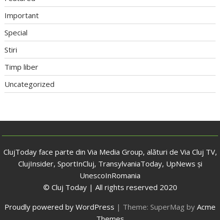
Important
Special
Stiri
Timp liber
Uncategorized
ClujToday face parte din Via Media Group, alături de Via Cluj TV,
ClujInsider, SportInCluj, TransylvaniaToday, UpNews și
UnescoInRomania
© Cluj Today | All rights reserved 2020
Proudly powered by WordPress
|
Theme: SuperMag by
Acme
Themes