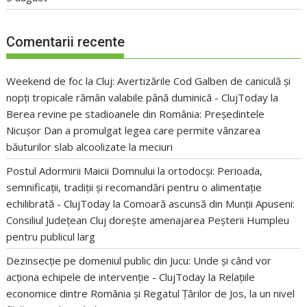
Comentarii recente
Weekend de foc la Cluj: Avertizările Cod Galben de caniculă și
nopți tropicale rămân valabile până duminică - ClujToday
la
Berea revine pe stadioanele din România: Președintele
Nicușor Dan a promulgat legea care permite vânzarea
băuturilor slab alcoolizate la meciuri
Postul Adormirii Maicii Domnului la ortodocși: Perioada,
semnificații, tradiții și recomandări pentru o alimentație
echilibrată - ClujToday
la
Comoară ascunsă din Munții Apuseni:
Consiliul Județean Cluj dorește amenajarea Peșterii Humpleu
pentru publicul larg
Dezinsecție pe domeniul public din Jucu: Unde și când vor
acționa echipele de intervenție - ClujToday
la
Relațiile
economice dintre România și Regatul Țărilor de Jos, la un nivel