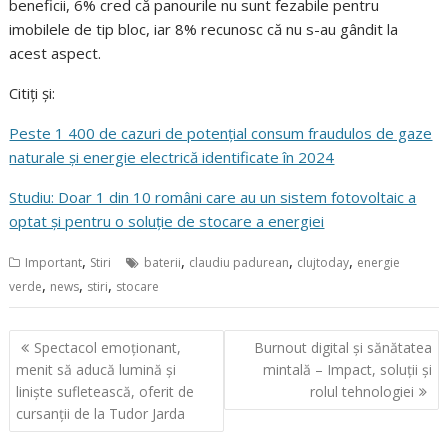
beneficii, 6% cred că panourile nu sunt fezabile pentru
imobilele de tip bloc, iar 8% recunosc că nu s-au gândit la
acest aspect.
Citiți și:
Peste 1 400 de cazuri de potențial consum fraudulos de gaze
naturale și energie electrică identificate în 2024
Studiu: Doar 1 din 10 români care au un sistem fotovoltaic a
optat și pentru o soluție de stocare a energiei
,
,
,
,
Important
Stiri
baterii
claudiu padurean
clujtoday
energie
,
,
,
verde
news
stiri
stocare
Navigare
Spectacol emoționant,
Burnout digital și sănătatea
în
menit să aducă lumină și
mintală – Impact, soluții și
articole
liniște sufletească, oferit de
rolul tehnologiei
cursanții de la Tudor Jarda