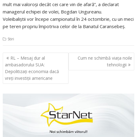
mult mai valoroşi decât cei care vin de afară”, a declarat
managerul echipei de volei, Bogdan Ungureanu.
Voleibaliştii vor începe campionatul în 24 octombrie, cu un meci
pe teren propriu împotriva celor de la Banatul Caransebeş.
Stiri
Navigare
RL – Mesaj dur al
Cum ne schimbă viața noile
în
ambasadorului SUA:
tehnologii
articole
Depolitizați economia dacă
vreți investiții americane