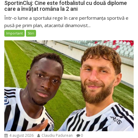
SportinCluj: Cine este fotbalistul cu două diplome
care a învățat româna la 2 ani
Într-o lume a sportului rege în care performanța sportivă e
pusă pe prim plan, atacantul dinamovist...
Important
Stiri
4 august 2026
Claudiu Padurean
0