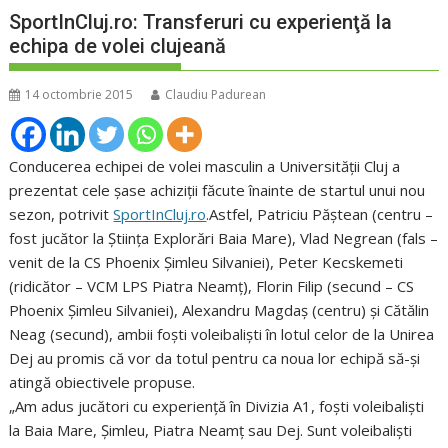
SportInCluj.ro: Transferuri cu experienţă la
echipa de volei clujeană
14 octombrie 2015
Claudiu Padurean
Conducerea echipei de volei masculin a Universităţii Cluj a
prezentat cele şase achiziţii făcute înainte de startul unui nou
sezon, potrivit
SportInCluj.ro
.Astfel, Patriciu Păştean (centru –
fost jucător la Ştiinţa Explorări Baia Mare), Vlad Negrean (fals –
venit de la CS Phoenix Şimleu Silvaniei), Peter Kecskemeti
(ridicător – VCM LPS Piatra Neamţ), Florin Filip (secund – CS
Phoenix Şimleu Silvaniei), Alexandru Magdaş (centru) şi Cătălin
Neag (secund), ambii foşti voleibalişti în lotul celor de la Unirea
Dej au promis că vor da totul pentru ca noua lor echipă să-şi
atingă obiectivele propuse.
„Am adus jucători cu experienţă în Divizia A1, foşti voleibalişti
la Baia Mare, Şimleu, Piatra Neamţ sau Dej. Sunt voleibalişti