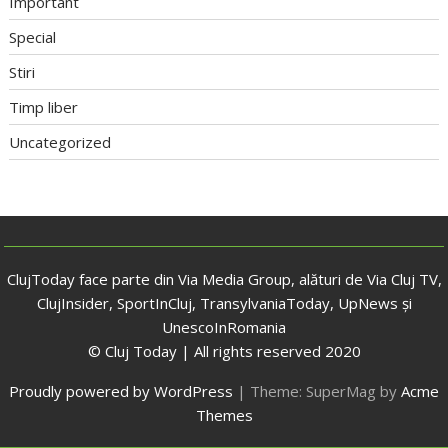
Important
Special
Stiri
Timp liber
Uncategorized
ClujToday face parte din Via Media Group, alături de Via Cluj TV,
ClujInsider, SportInCluj, TransylvaniaToday, UpNews și
UnescoInRomania
© Cluj Today | All rights reserved 2020
Proudly powered by WordPress
|
Theme: SuperMag by
Acme
Themes