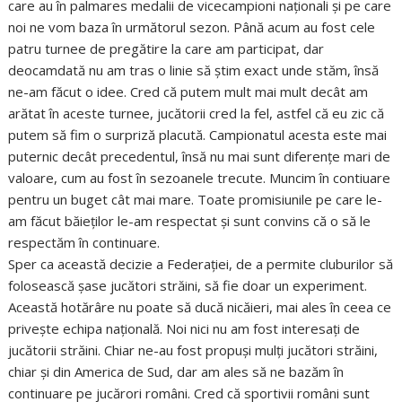
care au în palmares medalii de vicecampioni naţionali şi pe care
noi ne vom baza în următorul sezon. Până acum au fost cele
patru turnee de pregătire la care am participat, dar
deocamdată nu am tras o linie să ştim exact unde stăm, însă
ne-am făcut o idee. Cred că putem mult mai mult decât am
arătat în aceste turnee, jucătorii cred la fel, astfel că eu zic că
putem să fim o surpriză placută. Campionatul acesta este mai
puternic decât precedentul, însă nu mai sunt diferenţe mari de
valoare, cum au fost în sezoanele trecute. Muncim în contiuare
pentru un buget cât mai mare. Toate promisiunile pe care le-
am făcut băieţilor le-am respectat şi sunt convins că o să le
respectăm în continuare.
Sper ca această decizie a Federaţiei, de a permite cluburilor să
folosească şase jucători străini, să fie doar un experiment.
Această hotărâre nu poate să ducă nicăieri, mai ales în ceea ce
priveşte echipa naţională. Noi nici nu am fost interesaţi de
jucătorii străini. Chiar ne-au fost propuşi mulţi jucători străini,
chiar şi din America de Sud, dar am ales să ne bazăm în
continuare pe jucărori români. Cred că sportivii români sunt