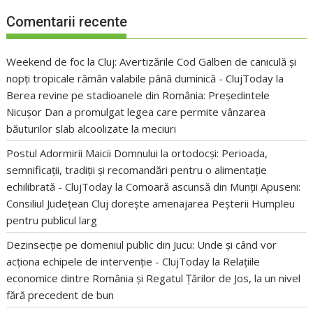
Comentarii recente
Weekend de foc la Cluj: Avertizările Cod Galben de caniculă și
nopți tropicale rămân valabile până duminică - ClujToday
la
Berea revine pe stadioanele din România: Președintele
Nicușor Dan a promulgat legea care permite vânzarea
băuturilor slab alcoolizate la meciuri
Postul Adormirii Maicii Domnului la ortodocși: Perioada,
semnificații, tradiții și recomandări pentru o alimentație
echilibrată - ClujToday
la
Comoară ascunsă din Munții Apuseni:
Consiliul Județean Cluj dorește amenajarea Peșterii Humpleu
pentru publicul larg
Dezinsecție pe domeniul public din Jucu: Unde și când vor
acționa echipele de intervenție - ClujToday
la
Relațiile
economice dintre România și Regatul Țărilor de Jos, la un nivel
fără precedent de bun