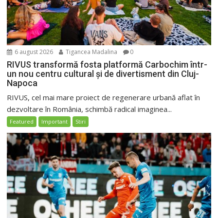
6 august 2026
Tigancea Madalina
0
RIVUS transformă fosta platformă Carbochim într-
un nou centru cultural și de divertisment din Cluj-
Napoca
RIVUS, cel mai mare proiect de regenerare urbană aflat în
dezvoltare în România, schimbă radical imaginea...
Featured
Important
Stiri