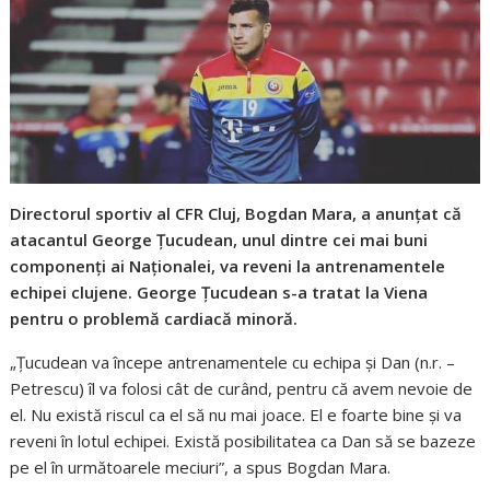
Directorul sportiv al CFR Cluj, Bogdan Mara, a anunţat că
atacantul George Ţucudean, unul dintre cei mai buni
componenţi ai Naţionalei, va reveni la antrenamentele
echipei clujene. George Ţucudean s-a tratat la Viena
pentru o problemă cardiacă minoră.
„Ţucudean va începe antrenamentele cu echipa şi Dan (n.r. –
Petrescu) îl va folosi cât de curând, pentru că avem nevoie de
el. Nu există riscul ca el să nu mai joace. El e foarte bine şi va
reveni în lotul echipei. Există posibilitatea ca Dan să se bazeze
pe el în următoarele meciuri”, a spus Bogdan Mara.