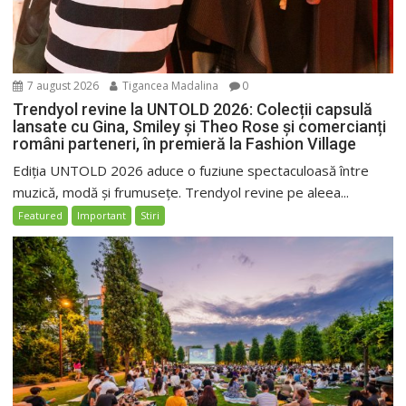
7 august 2026
Tigancea Madalina
0
Trendyol revine la UNTOLD 2026: Colecții capsulă
lansate cu Gina, Smiley și Theo Rose și comercianți
români parteneri, în premieră la Fashion Village
Ediția UNTOLD 2026 aduce o fuziune spectaculoasă între
muzică, modă și frumusețe. Trendyol revine pe aleea...
Featured
Important
Stiri