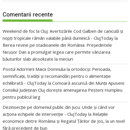
Comentarii recente
Weekend de foc la Cluj: Avertizările Cod Galben de caniculă și
nopți tropicale rămân valabile până duminică - ClujToday
la
Berea revine pe stadioanele din România: Președintele
Nicușor Dan a promulgat legea care permite vânzarea
băuturilor slab alcoolizate la meciuri
Postul Adormirii Maicii Domnului la ortodocși: Perioada,
semnificații, tradiții și recomandări pentru o alimentație
echilibrată - ClujToday
la
Comoară ascunsă din Munții Apuseni:
Consiliul Județean Cluj dorește amenajarea Peșterii Humpleu
pentru publicul larg
Dezinsecție pe domeniul public din Jucu: Unde și când vor
acționa echipele de intervenție - ClujToday
la
Relațiile
economice dintre România și Regatul Țărilor de Jos, la un nivel
fără precedent de bun