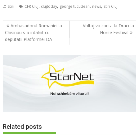
,
,
,
,
Stiri
CFR Cluj
clujtoday
george tucudean
news
stiri Cluj
Navigare
Ambasadorul Romaniei la
Voltaj va canta la Dracula
în
Chisinau s-a intalnit cu
Horse Festival
articole
deputatii Platformei DA
Related posts