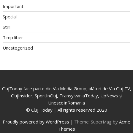
Important
Special
Stiri
Timp liber
Uncategorized
ClujToday face parte din Via Media Group, alături de Via Cluj TV,
ClujInsider, SportInCluj, TransylvaniaToday, UpNews și
UnescoInRomania
© Cluj Today | All rights reserved 2020
Proudly powered by WordPress
|
Theme: SuperMag by
Acme
Themes