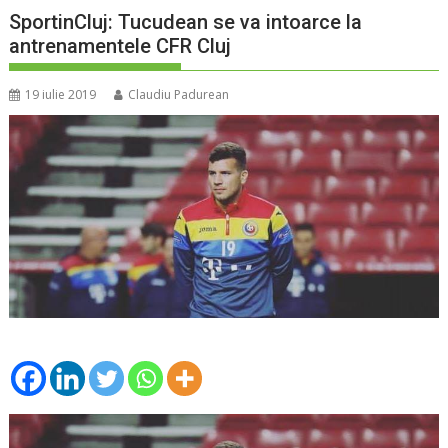
SportinCluj: Tucudean se va intoarce la
antrenamentele CFR Cluj
19 iulie 2019
Claudiu Padurean