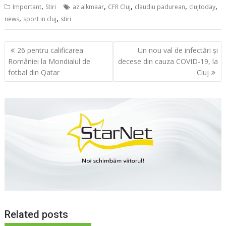
,
,
,
,
,
Important
Stiri
az alkmaar
CFR Cluj
claudiu padurean
clujtoday
,
,
news
sport in cluj
stiri
Navigare
26 pentru calificarea
Un nou val de infectări și
în
României la Mondialul de
decese din cauza COVID-19, la
articole
fotbal din Qatar
Cluj
Related posts