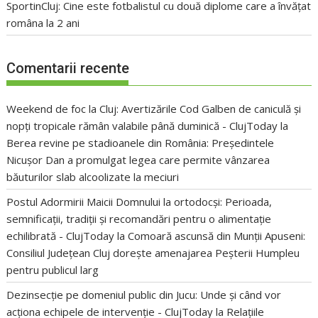
SportinCluj: Cine este fotbalistul cu două diplome care a învățat
româna la 2 ani
Comentarii recente
Weekend de foc la Cluj: Avertizările Cod Galben de caniculă și
nopți tropicale rămân valabile până duminică - ClujToday
la
Berea revine pe stadioanele din România: Președintele
Nicușor Dan a promulgat legea care permite vânzarea
băuturilor slab alcoolizate la meciuri
Postul Adormirii Maicii Domnului la ortodocși: Perioada,
semnificații, tradiții și recomandări pentru o alimentație
echilibrată - ClujToday
la
Comoară ascunsă din Munții Apuseni:
Consiliul Județean Cluj dorește amenajarea Peșterii Humpleu
pentru publicul larg
Dezinsecție pe domeniul public din Jucu: Unde și când vor
acționa echipele de intervenție - ClujToday
la
Relațiile