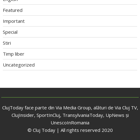
Featured
Important
Special
Stiri
Timp liber
Uncategorized
ClujToday face parte din Via Media Group, alături de Via Cluj TV,
ClujInsider, SportInCluj, TransylvaniaToday, UpNews și
UnescoInRomania
© Cluj Today | All rights reserved 2020