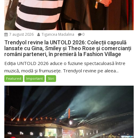
7 august 2026
Tigancea Madalina
0
Trendyol revine la UNTOLD 2026: Colecții capsulă
lansate cu Gina, Smiley și Theo Rose și comercianți
români parteneri, în premieră la Fashion Village
Ediția UNTOLD 2026 aduce o fuziune spectaculoasă între
muzică, modă și frumusețe. Trendyol revine pe aleea...
Featured
Important
Stiri