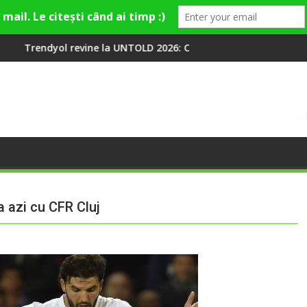
a UNTOLD 2026: Colecții capsulă lansate cu Gina, Smiley și Theo 
Peste 100 000 de oameni a
 azi cu CFR Cluj