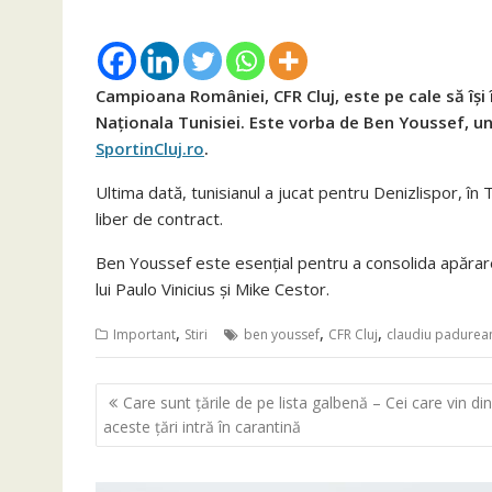
Campioana României, CFR Cluj, este pe cale să își
Naționala Tunisiei. Este vorba de Ben Youssef, un f
SportinCluj.ro
.
Ultima dată, tunisianul a jucat pentru Denizlispor, în 
liber de contract.
Ben Youssef este esențial pentru a consolida apărare
lui Paulo Vinicius și Mike Cestor.
,
,
,
Important
Stiri
ben youssef
CFR Cluj
claudiu padurea
Navigare
Care sunt țările de pe lista galbenă – Cei care vin din
în
aceste țări intră în carantină
articole