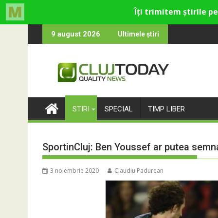
Skip
lică din Cluj
re rămân: Almost Still
Trendyol revine l
9 august 2026
Ultimele știri
to
content
STIRI
SPECIAL
TIMP LIBER
SportinCluj: Ben Youssef ar putea semna
3 noiembrie 2020
Claudiu Padurean