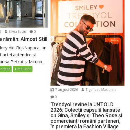
6
Silvia Suciu
0
 rămân: Almost Still
ery din Cluj-Napoca, un
 artei autentice și
risa Petcuț și Miruna...
ortant
Timp liber
7 august 2026
Tigancea Madalina
0
Trendyol revine la UNTOLD
2026: Colecții capsulă lansate
cu Gina, Smiley și Theo Rose și
comercianți români parteneri,
în premieră la Fashion Village