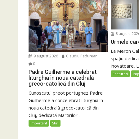
8 august 202
Urmele care
La Meron Gall
9 august 2026
Claudiu Padurean
spațiu dedicat
0
inovatoare, La
Padre Guilherme a celebrat
Featured
Imp
liturghia în noua catedrală
greco-catolică din Cluj
Cunoscutul preot portughez Padre
Guilherme a concelebrat liturghia în
noua catedrală greco-catolică din
Cluj, dedicată Martirilor...
Important
Stiri