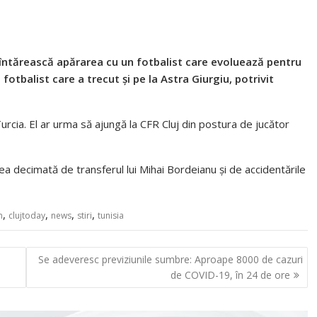
 întărească apărarea cu un fotbalist care evoluează pentru
otbalist care a trecut și pe la Astra Giurgiu, potrivit
Turcia. El ar urma să ajungă la CFR Cluj din postura de jucător
a decimată de transferul lui Mihai Bordeianu și de accidentările
,
,
,
,
n
clujtoday
news
stiri
tunisia
Se adeveresc previziunile sumbre: Aproape 8000 de cazuri
de COVID-19, în 24 de ore