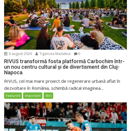
6 august 2026
Tigancea Madalina
0
RIVUS transformă fosta platformă Carbochim într-
un nou centru cultural și de divertisment din Cluj-
Napoca
RIVUS, cel mai mare proiect de regenerare urbană aflat în
dezvoltare în România, schimbă radical imaginea...
Featured
Important
Stiri