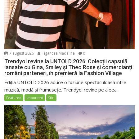
7 august 2026
Tigancea Madalina
0
Trendyol revine la UNTOLD 2026: Colecții capsulă
lansate cu Gina, Smiley și Theo Rose și comercianți
români parteneri, în premieră la Fashion Village
Ediția UNTOLD 2026 aduce o fuziune spectaculoasă între
muzică, modă și frumusețe. Trendyol revine pe aleea...
Featured
Important
Stiri