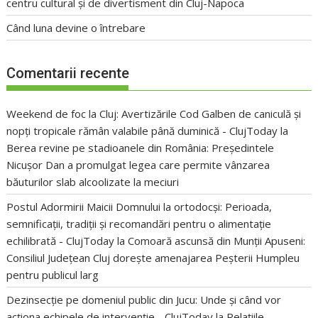
centru cultural și de divertisment din Cluj-Napoca
Când luna devine o întrebare
Comentarii recente
Weekend de foc la Cluj: Avertizările Cod Galben de caniculă și
nopți tropicale rămân valabile până duminică - ClujToday
la
Berea revine pe stadioanele din România: Președintele
Nicușor Dan a promulgat legea care permite vânzarea
băuturilor slab alcoolizate la meciuri
Postul Adormirii Maicii Domnului la ortodocși: Perioada,
semnificații, tradiții și recomandări pentru o alimentație
echilibrată - ClujToday
la
Comoară ascunsă din Munții Apuseni:
Consiliul Județean Cluj dorește amenajarea Peșterii Humpleu
pentru publicul larg
Dezinsecție pe domeniul public din Jucu: Unde și când vor
acționa echipele de intervenție - ClujToday
la
Relațiile