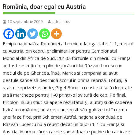
România, doar egal cu Austria
10 septembrie 2009
adrian.rus
Echipa naţională a României a terminat la egalitate, 1-1, meciul
cu Austria, din cadrul preliminariilor pentru Campionatul
Mondial din Africa de Sud, 2010.Eforturile din meciul cu Franţa
au fost resimţite din plin de jucătorii lui Răzvan Lucescu în
meciul de pe Ghencea, însă, Marica şi compania au avut
destule şanse să deschidă scorul în prima repriză. Totuşi, la
startul reprizei secunde, Gigel Bucur a reuşit să facă dreptate
şi să marcheze pentru 1-0 printr-o lovitură de cap. Pe final,
tricolorii nu au ştiut să apere rezultatul şi, ajutaţi şi de căderea
fizică a românilor, austriecii au reuşit să egaleze tot în urma
unei faze fixe, prin Schiemer. Astfel, naţionala condusă de
Răzvan Lucescu nu a reuşit decât un dublu 1-1 cu Franţa şi
Austria, în urma cărora acele şanse foarte puţine de calificare