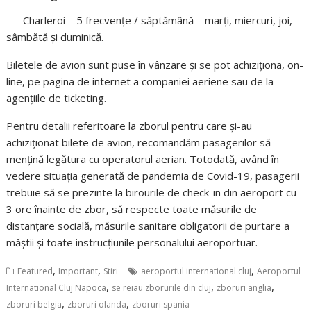
– Charleroi – 5 frecvențe / săptămână – marți, miercuri, joi,
sâmbătă și duminică.
Biletele de avion sunt puse în vânzare și se pot achiziționa, on-
line, pe pagina de internet a companiei aeriene sau de la
agențiile de ticketing.
Pentru detalii referitoare la zborul pentru care și-au
achiziționat bilete de avion, recomandăm pasagerilor să
mențină legătura cu operatorul aerian. Totodată, a
vând în
vedere situația generată de pandemia de Covid-19, pasagerii
trebuie să se prezinte la birourile de check-in din aeroport cu
3 ore înainte de zbor, să respecte toate măsurile de
distanțare socială, măsurile sanitare obligatorii de purtare a
măștii și toate instrucțiunile personalului aeroportuar.
,
,
,
Featured
Important
Stiri
aeroportul international cluj
Aeroportul
,
,
,
International Cluj Napoca
se reiau zborurile din cluj
zboruri anglia
,
,
zboruri belgia
zboruri olanda
zboruri spania