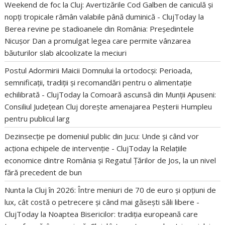
Weekend de foc la Cluj: Avertizările Cod Galben de caniculă și
nopți tropicale rămân valabile până duminică - ClujToday
la
Berea revine pe stadioanele din România: Președintele
Nicușor Dan a promulgat legea care permite vânzarea
băuturilor slab alcoolizate la meciuri
Postul Adormirii Maicii Domnului la ortodocși: Perioada,
semnificații, tradiții și recomandări pentru o alimentație
echilibrată - ClujToday
la
Comoară ascunsă din Munții Apuseni:
Consiliul Județean Cluj dorește amenajarea Peșterii Humpleu
pentru publicul larg
Dezinsecție pe domeniul public din Jucu: Unde și când vor
acționa echipele de intervenție - ClujToday
la
Relațiile
economice dintre România și Regatul Țărilor de Jos, la un nivel
fără precedent de bun
Nunta la Cluj în 2026: Între meniuri de 70 de euro și opțiuni de
lux, cât costă o petrecere și când mai găsești săli libere -
ClujToday
la
Noaptea Bisericilor: tradiția europeană care