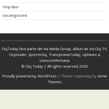
Timp liber
Uncategorized
ClujToday face parte din Via Media Group, alături de Via Cluj TV,
ClujInsider, SportInCluj, TransylvaniaToday, UpNews și
UnescoInRomania
© Cluj Today | All rights reserved 2020
Proudly powered by WordPress
|
Theme: SuperMag by
Acme
Themes