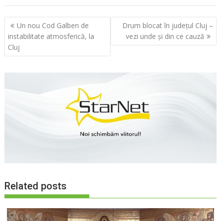
Navigare
Un nou Cod Galben de
Drum blocat în județul Cluj –
în
instabilitate atmosferică, la
vezi unde și din ce cauză
articole
Cluj
Related posts