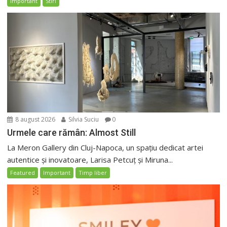
Important
Stiri
8 august 2026
Silvia Suciu
0
Urmele care rămân: Almost Still
La Meron Gallery din Cluj-Napoca, un spațiu dedicat artei
autentice și inovatoare, Larisa Petcuț și Miruna...
Featured
Important
Timp liber