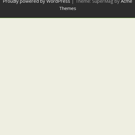
Proudly powered by WordPress
|
Theme: SuperMag by
Acme
Themes