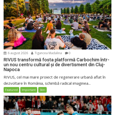
6 august 2026
Tigancea Madalina
0
RIVUS transformă fosta platformă Carbochim într-
un nou centru cultural și de divertisment din Cluj-
Napoca
RIVUS, cel mai mare proiect de regenerare urbană aflat în
dezvoltare în România, schimbă radical imaginea...
Featured
Important
Stiri