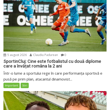
5 august 2026
Claudiu Padurean
0
SportinCluj: Cine este fotbalistul cu două diplome
care a învățat româna la 2 ani
Într-o lume a sportului rege în care performanța sportivă e
pusă pe prim plan, atacantul dinamovist...
Important
Stiri