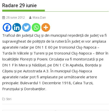
Radare 29 iunie
28 iunie 2012
Maia.Dan
Traficul din județul Cluj și din municipiul reședință de județ va fi
supravegheat de polițiștii de la rutieră.În judeţ ei vor amplasa
aparatele radar pe DN 1 E 60 pe tronsonul Cluj-Napoca –
Turda în Vâlcele și Tureni și pe tronsonul Cluj-Napoca – Bihor în
localitățile Floreşti și Poieni. Circulația va fi monitorizată și pe
DN 1 F în Mera și Nădăşel, pe DN 1 C în Apahida, Bonţida și
Căşeiu și pe Autostrada A 3. În municipiul Cluj-Napoca
aparatele radar pot fi amplasate pe următoarele artere
principale: Bulevardul 1 Decembrie 1918, Calea Turzii,
Frunzişului și Dorobanţilor.
Stiri