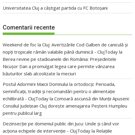
Universitatea Cluj a câștigat partida cu FC Botoșani
Comentarii recente
Weekend de foc la Cluj: Avertizările Cod Galben de caniculă și
nopți tropicale rămân valabile până duminică - ClujToday
la
Berea revine pe stadioanele din România: Președintele
Nicușor Dan a promulgat legea care permite vânzarea
băuturilor slab alcoolizate la meciuri
Postul Adormirii Maicii Domnului la ortodocși: Perioada,
semnificații, tradiții și recomandări pentru o alimentație
echilibrată - ClujToday
la
Comoară ascunsă din Munții Apuseni:
Consiliul Județean Cluj dorește amenajarea Peșterii Humpleu
pentru publicul larg
Dezinsecție pe domeniul public din Jucu: Unde și când vor
acționa echipele de intervenție - ClujToday
la
Relațiile