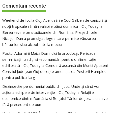
Comentarii recente
Weekend de foc la Cluj: Avertizările Cod Galben de caniculă și
nopți tropicale rămân valabile până duminică - ClujToday
la
Berea revine pe stadioanele din România: Președintele
Nicușor Dan a promulgat legea care permite vânzarea
băuturilor slab alcoolizate la meciuri
Postul Adormirii Maicii Domnului la ortodocși: Perioada,
semnificații, tradiții și recomandări pentru o alimentație
echilibrată - ClujToday
la
Comoară ascunsă din Munții Apuseni:
Consiliul Județean Cluj dorește amenajarea Peșterii Humpleu
pentru publicul larg
Dezinsecție pe domeniul public din Jucu: Unde și când vor
acționa echipele de intervenție - ClujToday
la
Relațiile
economice dintre România și Regatul Țărilor de Jos, la un nivel
fără precedent de bun