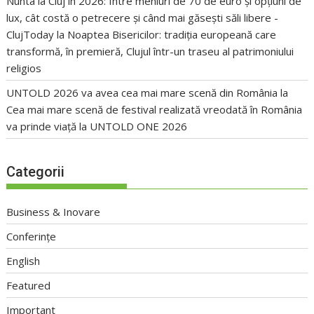
Nunta la Cluj în 2026: Între meniuri de 70 de euro și opțiuni de
lux, cât costă o petrecere și când mai găsești săli libere -
ClujToday
la
Noaptea Bisericilor: tradiția europeană care
transformă, în premieră, Clujul într-un traseu al patrimoniului
religios
UNTOLD 2026 va avea cea mai mare scenă din România
la
Cea mai mare scenă de festival realizată vreodată în România
va prinde viață la UNTOLD ONE 2026
Categorii
Business & Inovare
Conferințe
English
Featured
Important