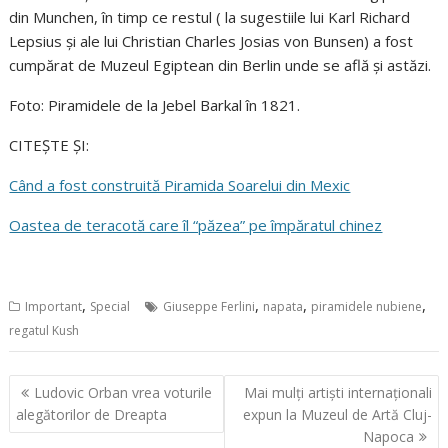
din Munchen, în timp ce restul ( la sugestiile lui Karl Richard
Lepsius și ale lui Christian Charles Josias von Bunsen) a fost
cumpărat de Muzeul Egiptean din Berlin unde se află și astăzi.
Foto: Piramidele de la Jebel Barkal în 1821.
CITEȘTE ȘI:
Când a fost construită Piramida Soarelui din Mexic
Oastea de teracotă care îl “păzea” pe împăratul chinez
,
,
,
,
Important
Special
Giuseppe Ferlini
napata
piramidele nubiene
regatul Kush
Navigare
Ludovic Orban vrea voturile
Mai mulți artiști internaționali
în
alegătorilor de Dreapta
expun la Muzeul de Artă Cluj-
articole
Napoca