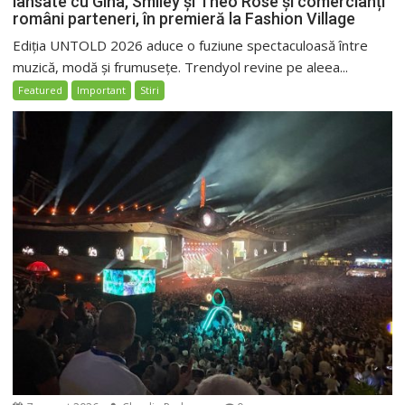
lansate cu Gina, Smiley și Theo Rose și comercianți
români parteneri, în premieră la Fashion Village
Ediția UNTOLD 2026 aduce o fuziune spectaculoasă între
muzică, modă și frumusețe. Trendyol revine pe aleea...
Featured
Important
Stiri