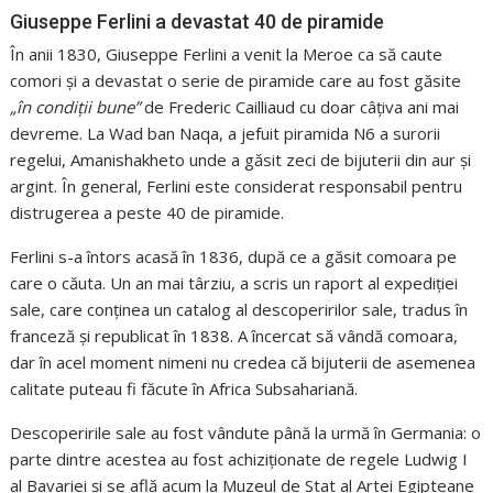
Giuseppe Ferlini a devastat 40 de piramide
În anii 1830, Giuseppe Ferlini a venit la Meroe ca să caute
comori și a devastat o serie de piramide care au fost găsite
„în condiții bune”
de Frederic Cailliaud cu doar câțiva ani mai
devreme. La Wad ban Naqa, a jefuit piramida N6 a surorii
regelui, Amanishakheto unde a găsit zeci de bijuterii din aur și
argint. În general, Ferlini este considerat responsabil pentru
distrugerea a peste 40 de piramide.
Ferlini s-a întors acasă în 1836, după ce a găsit comoara pe
care o căuta. Un an mai târziu, a scris un raport al expediției
sale, care conținea un catalog al descoperirilor sale, tradus în
franceză și republicat în 1838. A încercat să vândă comoara,
dar în acel moment nimeni nu credea că bijuterii de asemenea
calitate puteau fi făcute în Africa Subsahariană.
Descoperirile sale au fost vândute până la urmă în Germania: o
parte dintre acestea au fost achiziționate de regele Ludwig I
al Bavariei și se află acum la Muzeul de Stat al Artei Egipteane