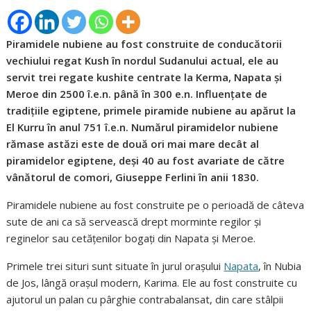
Piramidele nubiene au fost construite de conducătorii
vechiului regat Kush în nordul Sudanului actual, ele au
servit trei regate kushite centrate la Kerma, Napata și
Meroe din 2500 î.e.n. până în 300 e.n. Influențate de
tradițiile egiptene, primele piramide nubiene au apărut la
El Kurru în anul 751 î.e.n. Numărul piramidelor nubiene
rămase astăzi este de două ori mai mare decât al
piramidelor egiptene, deși 40 au fost avariate de către
vânătorul de comori, Giuseppe Ferlini în anii 1830.
Piramidele nubiene au fost construite pe o perioadă de câteva
sute de ani ca să servească drept morminte regilor și
reginelor sau cetățenilor bogați din Napata și Meroe.
Primele trei situri sunt situate în jurul orașului
Napata
, în Nubia
de Jos, lângă orașul modern, Karima. Ele au fost construite cu
ajutorul un palan cu pârghie contrabalansat, din care stâlpii