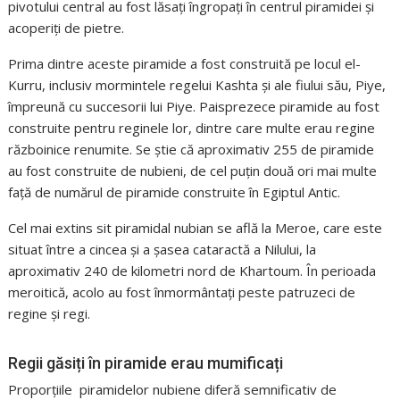
pivotului central au fost lăsați îngropați în centrul piramidei și
acoperiți de pietre.
Prima dintre aceste piramide a fost construită pe locul el-
Kurru, inclusiv mormintele regelui Kashta și ale fiului său, Piye,
împreună cu succesorii lui Piye. Paisprezece piramide au fost
construite pentru reginele lor, dintre care multe erau regine
războinice renumite. Se știe că aproximativ 255 de piramide
au fost construite de nubieni, de cel puțin două ori mai multe
față de numărul de piramide construite în Egiptul Antic.
Cel mai extins sit piramidal nubian se află la Meroe, care este
situat între a cincea și a șasea cataractă a Nilului, la
aproximativ 240 de kilometri nord de Khartoum. În perioada
meroitică, acolo au fost înmormântați peste patruzeci de
regine și regi.
Regii găsiți în piramide erau mumificați
Proporțiile piramidelor nubiene diferă semnificativ de