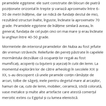
piramidele egiptene: ele sunt construite din blocuri de piatră
poziționate orizontal în trepte și variază aproximativ între 6-
30 de metri înălțime, dar se ridică de fundații destul de mici,
rezultând structuri înalte, înguste, înclinate la aproximativ 70
grade. Piramidele egiptene de înălțime similară aveau, în
general, fundația de cel puțin cinci ori mai mare și erau înclinate
la unghiuri între 40-50 grade.
Mormintele din interiorul piramidelor din Nubia au fost jefuite
din vremuri străvechi. Reliefurile din pereți păstrate în capelele
mormântului dezvăluie că ocupanții lor regali au fost
mumificați, acoperiți cu bijuterii și așezați în cutii din lemn. La
momentul explorării lor de către arheologi în secolele XIX și
XX, s-au descoperit că unele piramide conțin rămășițe de
arcuri, tolbe de săgeți, inele pentru degetul mare al arcașilor,
hamuri de cai, cutii de lemn, mobilier, ceramică, sticlă colorată,
vase metalice și multe alte artefacte care atestă comerțul
meroitic extins cu Egiptul și cu lumea elenistică.