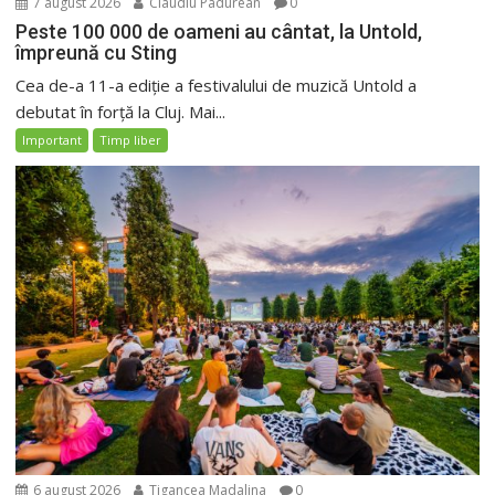
7 august 2026
Claudiu Padurean
0
Peste 100 000 de oameni au cântat, la Untold,
împreună cu Sting
Cea de-a 11-a ediție a festivalului de muzică Untold a
debutat în forță la Cluj. Mai...
Important
Timp liber
6 august 2026
Tigancea Madalina
0