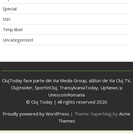
Special
Stiri
Timp liber
Uncategorized
ClujToday face parte din Via Media Group, alături de Via Cluj TV,
ClujInsider, SportInCluj, TransylvaniaToday, UpNews și
UnescoInRomania
© Cluj Today | All rights reserved 2020
Proudly powered by WordPress
|
Theme: SuperMag by
Acme
Themes