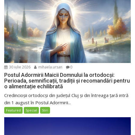
30 iulie 2026
mihaela.ursan
0
Postul Adormirii Maicii Domnului la ortodocși:
Perioada, semnificații, tradiții și recomandări pentru
o alimentație echilibrată
Credincioșii ortodocși din județul Cluj și din întreaga țară intră
din 1 august în Postul Adormirii...
Featured
Special
Stiri