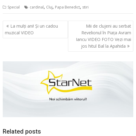
,
,
,
Special
cardinal
Cluj
Papa Benedict
stiri
Navigare
La mulți ani! Și un cadou
Mii de clujeni au serbat
în
muzical VIDEO
Revelionul în Piața Avram
articole
Iancu VIDEO FOTO Vezi mai
jos hitul Bal la Apahida
Related posts