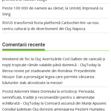
Peste 100 000 de oameni au cântat, la Untold, împreună cu
Sting
RIVUS transformă fosta platformă Carbochim într-un nou
centru cultural și de divertisment din Cluj-Napoca
Comentarii recente
Weekend de foc la Cluj: Avertizările Cod Galben de caniculă și
nopți tropicale rămân valabile până duminică - ClujToday
la
Berea revine pe stadioanele din România: Președintele
Nicușor Dan a promulgat legea care permite vânzarea
băuturilor slab alcoolizate la meciuri
Postul Adormirii Maicii Domnului la ortodocși: Perioada,
semnificații, tradiții și recomandări pentru o alimentație
echilibrată - ClujToday
la
Comoară ascunsă din Munții Apuseni:
Consiliul Județean Cluj dorește amenajarea Peșterii Humpleu