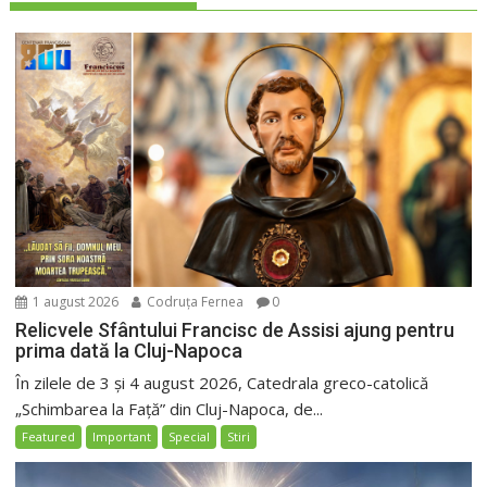
1 august 2026
Codruța Fernea
0
Relicvele Sfântului Francisc de Assisi ajung pentru
prima dată la Cluj-Napoca
În zilele de 3 și 4 august 2026, Catedrala greco-catolică
„Schimbarea la Față” din Cluj-Napoca, de...
Featured
Important
Special
Stiri