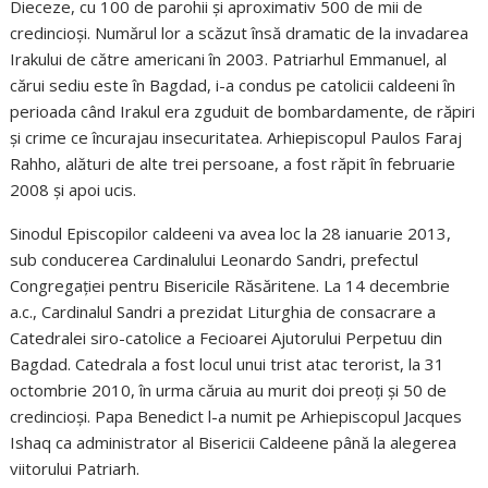
Dieceze, cu 100 de parohii şi aproximativ 500 de mii de
credincioşi. Numărul lor a scăzut însă dramatic de la invadarea
Irakului de către americani în 2003. Patriarhul Emmanuel, al
cărui sediu este în Bagdad, i-a condus pe catolicii caldeeni în
perioada când Irakul era zguduit de bombardamente, de răpiri
şi crime ce încurajau insecuritatea. Arhiepiscopul Paulos Faraj
Rahho, alături de alte trei persoane, a fost răpit în februarie
2008 şi apoi ucis.
Sinodul Episcopilor caldeeni va avea loc la 28 ianuarie 2013,
sub conducerea Cardinalului Leonardo Sandri, prefectul
Congregaţiei pentru Bisericile Răsăritene. La 14 decembrie
a.c., Cardinalul Sandri a prezidat Liturghia de consacrare a
Catedralei siro-catolice a Fecioarei Ajutorului Perpetuu din
Bagdad. Catedrala a fost locul unui trist atac terorist, la 31
octombrie 2010, în urma căruia au murit doi preoţi şi 50 de
credincioşi. Papa Benedict l-a numit pe Arhiepiscopul Jacques
Ishaq ca administrator al Bisericii Caldeene până la alegerea
viitorului Patriarh.