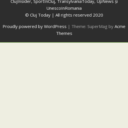
ClujInsider, SportInCluj, TransylvaniaToday, UpNews și
UnescoInRomania
© Cluj Today | All rights reserved 2020
Proudly powered by WordPress
|
Theme: SuperMag by
Acme
Themes