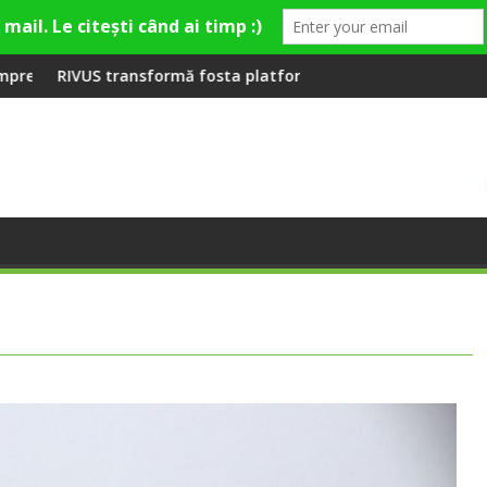
la Fashion Village
sta platformă Carbochim într-un nou centru cultural și de div
Când luna devine o întrebar