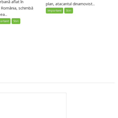
bană aflat în
plan, atacantul dinamovist...
n România, schimbă
Important
Stiri
ea...
ortant
Stiri