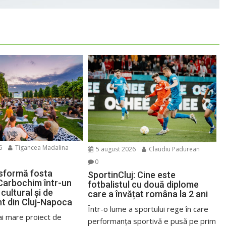
6
Tigancea Madalina
5 august 2026
Claudiu Padurean
0
sformă fosta
SportinCluj: Cine este
Carbochim într-un
fotbalistul cu două diplome
cultural și de
care a învățat româna la 2 ani
nt din Cluj-Napoca
Într-o lume a sportului rege în care
ai mare proiect de
performanța sportivă e pusă pe prim