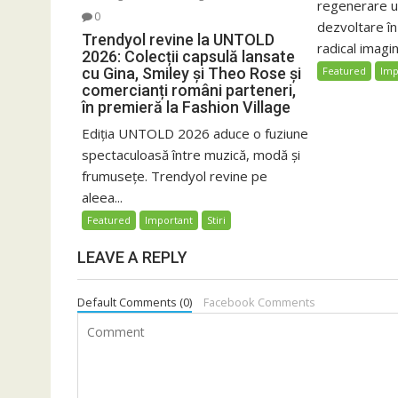
regenerare ur
0
dezvoltare î
Trendyol revine la UNTOLD
radical imagin
2026: Colecții capsulă lansate
cu Gina, Smiley și Theo Rose și
Featured
Imp
comercianți români parteneri,
în premieră la Fashion Village
Ediția UNTOLD 2026 aduce o fuziune
spectaculoasă între muzică, modă și
frumusețe. Trendyol revine pe
aleea...
Featured
Important
Stiri
LEAVE A REPLY
Default Comments (0)
Facebook Comments