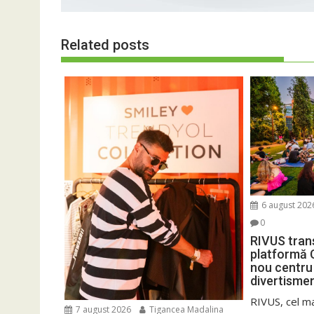
Related posts
6 august 202
0
RIVUS tran
platformă 
nou centru 
divertisme
RIVUS, cel m
7 august 2026
Tigancea Madalina