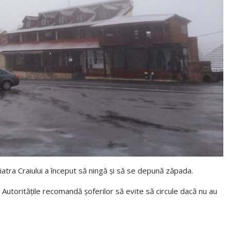
atra Craiului a început să ningă şi să se depună zăpada.
. Autorităţile recomandă şoferilor să evite să circule dacă nu au