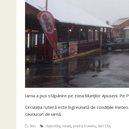
Iarna a pus stăpânire pe zona Munţilor Apuseni. Pe Pi
Circulaţia rutieră este îngreunată de condiţiile meteo
cauciucuri de iarnă.
,
,
,
Stiri
clujtoday
news
piatra craiului
stiri Cluj