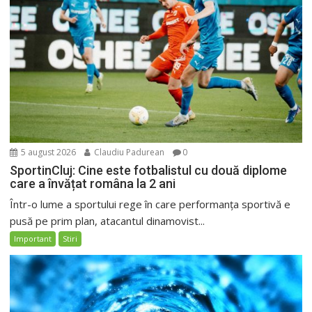
5 august 2026
Claudiu Padurean
0
SportinCluj: Cine este fotbalistul cu două diplome
care a învățat româna la 2 ani
Într-o lume a sportului rege în care performanța sportivă e
pusă pe prim plan, atacantul dinamovist...
Important
Stiri