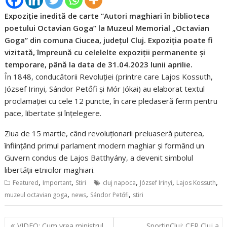
Expoziție inedită de carte “Autori maghiari în biblioteca
poetului Octavian Goga” la Muzeul Memorial „Octavian
Goga” din comuna Ciucea, județul Cluj. Expoziția poate fi
vizitată, împreună cu celelelte expoziții permanente și
temporare, până la data de 31.04.2023 lunii aprilie.
În 1848, conducătorii Revoluției (printre care Lajos Kossuth,
József Irinyi, Sándor Petőfi și Mór Jókai) au elaborat textul
proclamației cu cele 12 puncte, în care pledaseră ferm pentru
pace, libertate și înţelegere.
Ziua de 15 martie, când revoluționarii preluaseră puterea,
înființând primul parlament modern maghiar și formând un
Guvern condus de Lajos Batthyány, a devenit simbolul
libertăţii etnicilor maghiari.
,
,
,
,
,
Featured
Important
Stiri
cluj napoca
József Irinyi
Lajos Kossuth
,
,
,
muzeul octavian goga
news
Sándor Petőfi
stiri
Navigare
VIDEO: Cum vrea ministrul
SportinCluj: CFR Cluj a