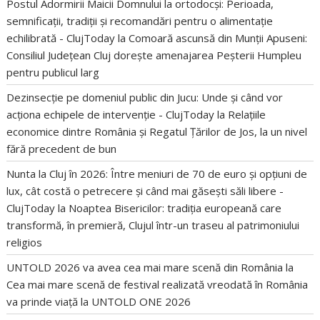
Postul Adormirii Maicii Domnului la ortodocși: Perioada,
semnificații, tradiții și recomandări pentru o alimentație
echilibrată - ClujToday
la
Comoară ascunsă din Munții Apuseni:
Consiliul Județean Cluj dorește amenajarea Peșterii Humpleu
pentru publicul larg
Dezinsecție pe domeniul public din Jucu: Unde și când vor
acționa echipele de intervenție - ClujToday
la
Relațiile
economice dintre România și Regatul Țărilor de Jos, la un nivel
fără precedent de bun
Nunta la Cluj în 2026: Între meniuri de 70 de euro și opțiuni de
lux, cât costă o petrecere și când mai găsești săli libere -
ClujToday
la
Noaptea Bisericilor: tradiția europeană care
transformă, în premieră, Clujul într-un traseu al patrimoniului
religios
UNTOLD 2026 va avea cea mai mare scenă din România
la
Cea mai mare scenă de festival realizată vreodată în România
va prinde viață la UNTOLD ONE 2026