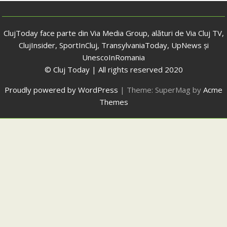
ClujToday face parte din Via Media Group, alături de Via Cluj TV,
ClujInsider, SportInCluj, TransylvaniaToday, UpNews și
UnescoInRomania
© Cluj Today | All rights reserved 2020
Proudly powered by WordPress
|
Theme: SuperMag by
Acme
Themes