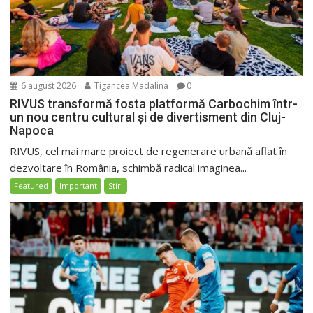
6 august 2026
Tigancea Madalina
0
RIVUS transformă fosta platformă Carbochim într-
un nou centru cultural și de divertisment din Cluj-
Napoca
RIVUS, cel mai mare proiect de regenerare urbană aflat în
dezvoltare în România, schimbă radical imaginea...
Featured
Important
Stiri