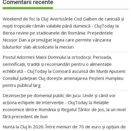
Comentarii recente
Weekend de foc la Cluj: Avertizările Cod Galben de caniculă și
nopți tropicale rămân valabile până duminică - ClujToday
la
Berea revine pe stadioanele din România: Președintele
Nicușor Dan a promulgat legea care permite vânzarea
băuturilor slab alcoolizate la meciuri
Postul Adormirii Maicii Domnului la ortodocși: Perioada,
semnificații, tradiții și recomandări pentru o alimentație
echilibrată - ClujToday
la
Comoară ascunsă din Munții Apuseni:
Consiliul Județean Cluj dorește amenajarea Peșterii Humpleu
pentru publicul larg
Dezinsecție pe domeniul public din Jucu: Unde și când vor
acționa echipele de intervenție - ClujToday
la
Relațiile
economice dintre România și Regatul Țărilor de Jos, la un nivel
fără precedent de bun
Nunta la Cluj în 2026: Între meniuri de 70 de euro și opțiuni de