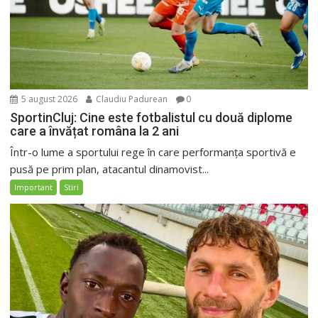
5 august 2026
Claudiu Padurean
0
SportinCluj: Cine este fotbalistul cu două diplome
care a învățat româna la 2 ani
Într-o lume a sportului rege în care performanța sportivă e
pusă pe prim plan, atacantul dinamovist...
Important
Stiri