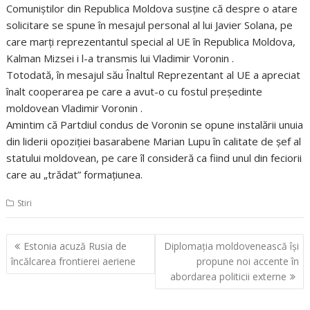
Comuniştilor din Republica Moldova susţine că despre o atare
solicitare se spune în mesajul personal al lui Javier Solana, pe
care marţi reprezentantul special al UE în Republica Moldova,
Kalman Mizsei i l-a transmis lui Vladimir Voronin .
Totodată, în mesajul său Înaltul Reprezentant al UE a apreciat
înalt cooperarea pe care a avut-o cu fostul preşedinte
moldovean Vladimir Voronin .
Amintim că Partdiul condus de Voronin se opune instalării unuia
din liderii opoziţiei basarabene Marian Lupu în calitate de şef al
statului moldovean, pe care îl consideră ca fiind unul din feciorii
care au „trădat” formaţiunea.
Stiri
Navigare
Estonia acuză Rusia de
Diplomaţia moldovenească îşi
în
încălcarea frontierei aeriene
propune noi accente în
articole
abordarea politicii externe