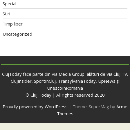
Special
Stiri
Timp liber
Uncategorized
ClujToday face parte din Via Media Group, alături de Via Cluj TV,
ClujInsider, SportInCluj, TransylvaniaToday, UpNews și
UnescoInRomania
© Cluj Today | All rights reserved 2020
Proudly powered by WordPress
|
Theme: SuperMag by
Acme
Themes