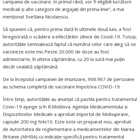
campania de vaccinare. În primul rând, vor fi eligibili lucrătorii
medicali și alte categorii de angajați din prima linie”, a mai
menționat Svetlana Nicolaescu.
Să spunem că, pentru prima dată în ultimele două luni, a fost
înregistrată o scădere a infectărilor zilnice de Covid-19. Totuși,
autoritățile semnalează faptul că numărul celor care aleg să se
vaccineze este mic.Peste 20.000 de doze au fost
administarte, în ultima săptămâna, cu 20 la sută mai puțin
decât cealaltă săptămână.
De la începutul campaniei de imunizare, 906.967 de persoane
au schema completă de vaccinare împotriva COVID-19.
Între timp, autoritățile au anunțat că pastila pentru tratamentul
Coviv-19 ajunge și în R.Moldova. Agenția Medicamentului și
Dispozitivelor Medicale a aprobat importul de Molnupiravir,
capsule 200 mg N4x10. Este este un preparat nou, aprobat
de Autoritatea de reglementare a medicamentelor din Marea
Britanie (MHRA) cu indicație specifică pentru tratamentul