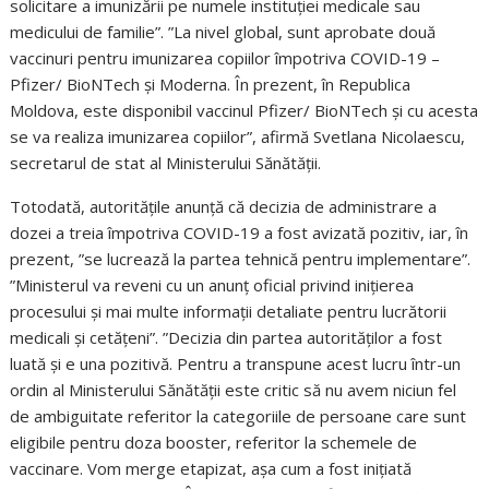
solicitare a imunizării pe numele instituției medicale sau
medicului de familie”. ”La nivel global, sunt aprobate două
vaccinuri pentru imunizarea copiilor împotriva COVID-19 –
Pfizer/ BioNTech și Moderna. În prezent, în Republica
Moldova, este disponibil vaccinul Pfizer/ BioNTech și cu acesta
se va realiza imunizarea copiilor”, afirmă Svetlana Nicolaescu,
secretarul de stat al Ministerului Sănătății.
Totodată, autoritățile anunță că decizia de administrare a
dozei a treia împotriva COVID-19 a fost avizată pozitiv, iar, în
prezent, ”se lucrează la partea tehnică pentru implementare”.
”Ministerul va reveni cu un anunț oficial privind inițierea
procesului și mai multe informații detaliate pentru lucrătorii
medicali și cetățeni”. ”Decizia din partea autorităților a fost
luată și e una pozitivă. Pentru a transpune acest lucru într-un
ordin al Ministerului Sănătății este critic să nu avem niciun fel
de ambiguitate referitor la categoriile de persoane care sunt
eligibile pentru doza booster, referitor la schemele de
vaccinare. Vom merge etapizat, așa cum a fost inițiată