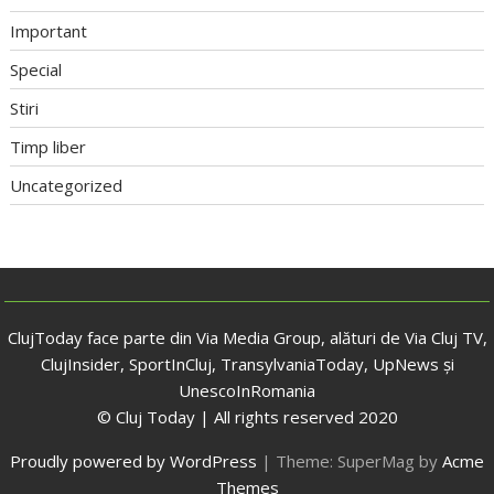
Important
Special
Stiri
Timp liber
Uncategorized
ClujToday face parte din Via Media Group, alături de Via Cluj TV,
ClujInsider, SportInCluj, TransylvaniaToday, UpNews și
UnescoInRomania
© Cluj Today | All rights reserved 2020
Proudly powered by WordPress
|
Theme: SuperMag by
Acme
Themes