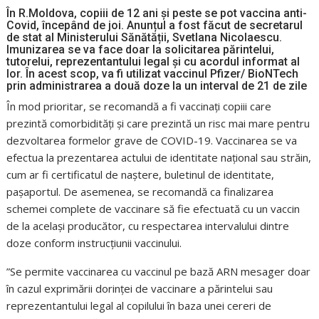
În R.Moldova, copiii de 12 ani și peste se pot vaccina anti-
Covid, începând de joi. Anunțul a fost făcut de secretarul
de stat al Ministerului Sănătății, Svetlana Nicolaescu.
Imunizarea se va face doar la solicitarea părintelui,
tutorelui, reprezentantului legal și cu acordul informat al
lor. În acest scop, va fi utilizat vaccinul Pfizer/ BioNTech
prin administrarea a două doze la un interval de 21 de zile
În mod prioritar, se recomandă a fi vaccinați copiii care
prezintă comorbidități și care prezintă un risc mai mare pentru
dezvoltarea formelor grave de COVID-19. Vaccinarea se va
efectua la prezentarea actului de identitate național sau străin,
cum ar fi certificatul de naștere, buletinul de identitate,
pașaportul. De asemenea, se recomandă ca finalizarea
schemei complete de vaccinare să fie efectuată cu un vaccin
de la același producător, cu respectarea intervalului dintre
doze conform instrucțiunii vaccinului.
”Se permite vaccinarea cu vaccinul pe bază ARN mesager doar
în cazul exprimării dorinței de vaccinare a părintelui sau
reprezentantului legal al copilului în baza unei cereri de