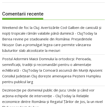
Comentarii recente
Weekend de foc la Cluj: Avertizările Cod Galben de caniculă și
nopți tropicale rămân valabile până duminică - ClujToday
la
Berea revine pe stadioanele din România: Președintele
Nicușor Dan a promulgat legea care permite vânzarea
băuturilor slab alcoolizate la meciuri
Postul Adormirii Maicii Domnului la ortodocși: Perioada,
semnificații, tradiții și recomandări pentru o alimentație
echilibrată - ClujToday
la
Comoară ascunsă din Munții Apuseni:
Consiliul Județean Cluj dorește amenajarea Peșterii Humpleu
pentru publicul larg
Dezinsecție pe domeniul public din Jucu: Unde și când vor
acționa echipele de intervenție - ClujToday
la
Relațiile
economice dintre România și Regatul Țărilor de Jos, la un nivel