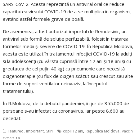
SARS-CoV-2. Acesta reprezintă un antiviral oral ce reduce
capacitatea virsului COVID-19 de a se multiplica în organism,
evitând astfel formele grave de boală.
De asemenea, a fost autorizat importul de Remdesivir, un
antiviral sub formă de soluție perfuzabilă, folosit în tratarea
formelor medii și severe de COVID-19. În Republica Moldova,
acesta este utilizat în tratamentul infecției COVID-19 la adulți
și la adolescenți (cu vârsta cuprinsă între 12 ani și 18 ani și cu
greutatea de cel puțin 40 kg) cu pneumonie care necesită
oxigenoterapie (cu flux de oxigen scăzut sau crescut sau alte
forme de suport ventilator neinvaziv, la începutul
tratamentului).
În R.Moldova, de la debutul pandemiei, în jur de 355.000 de
persoane s-au infectat cu coronavirus, iar peste 8.600 au
decedat.
,
,
,
,
Featured
Important
Stiri
copii 12 ani
Republica Moldova
vaccin
COVID-19