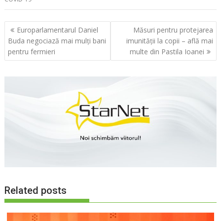
Navigare
Europarlamentarul Daniel
Măsuri pentru protejarea
în
Buda negociază mai mulți bani
imunității la copii – află mai
articole
pentru fermieri
multe din Pastila Ioanei
Related posts