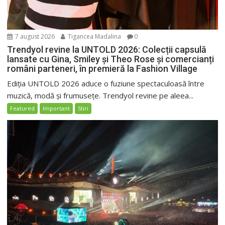
7 august 2026
Tigancea Madalina
0
Trendyol revine la UNTOLD 2026: Colecții capsulă
lansate cu Gina, Smiley și Theo Rose și comercianți
români parteneri, în premieră la Fashion Village
Ediția UNTOLD 2026 aduce o fuziune spectaculoasă între
muzică, modă și frumusețe. Trendyol revine pe aleea...
Featured
Important
Stiri