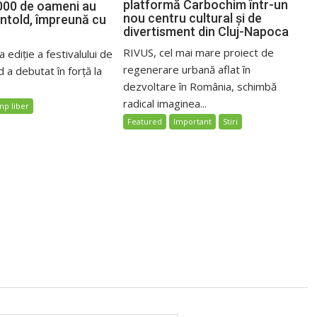
platformă Carbochim într-un
000 de oameni au
nou centru cultural și de
Untold, împreună cu
divertisment din Cluj-Napoca
RIVUS, cel mai mare proiect de
 ediție a festivalului de
regenerare urbană aflat în
 a debutat în forță la
dezvoltare în România, schimbă
radical imaginea...
mp liber
Featured
Important
Stiri