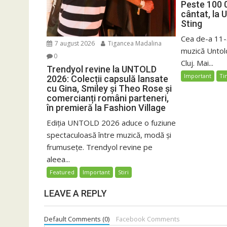
Peste 100 
cântat, la 
Sting
Cea de-a 11-a
7 august 2026
Tigancea Madalina
muzică Untold
0
Cluj. Mai...
Trendyol revine la UNTOLD
Important
Ti
2026: Colecții capsulă lansate
cu Gina, Smiley și Theo Rose și
comercianți români parteneri,
în premieră la Fashion Village
Ediția UNTOLD 2026 aduce o fuziune
spectaculoasă între muzică, modă și
frumusețe. Trendyol revine pe
aleea...
Featured
Important
Stiri
LEAVE A REPLY
Default Comments (0)
Facebook Comments