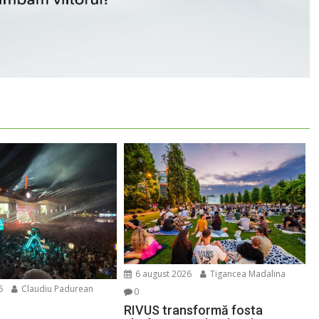
6 august 2026
Tigancea Madalina
6
Claudiu Padurean
0
RIVUS transformă fosta