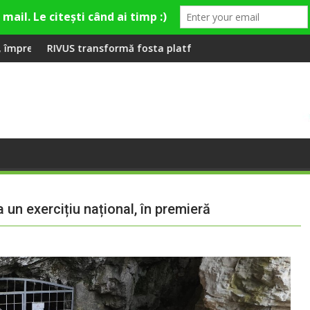
mieră la Fashion Village
rmă fosta platformă Carbochim într-un nou centru cultural și 
Când luna devine o în
a un exercițiu național, în premieră