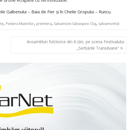
de drone echipate cu termoviziune.
ile Galbenului – Baia de Fier și în Cheile Gropului – Runcu.
,
,
,
,
te
Pestera Muierilor
premiera
Salvamont-Salvaspeo Cluj
salvamontist
Ansambluri folclorice din 6 țări, pe scena Festivalului
„Serbările Transilvane”