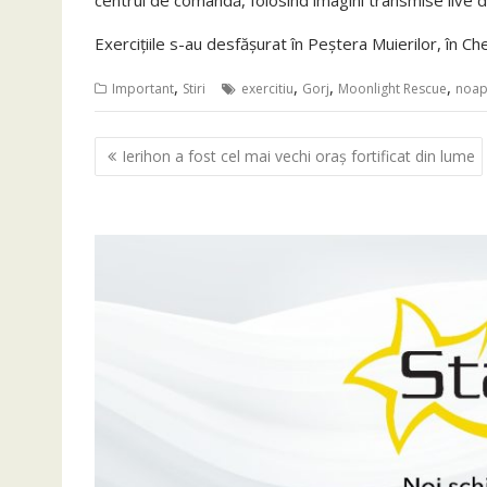
centrul de comandă, folosind imagini transmise live 
Exercițiile s-au desfășurat în Peștera Muierilor, în Che
,
,
,
,
Important
Stiri
exercitiu
Gorj
Moonlight Rescue
noap
Navigare
Ierihon a fost cel mai vechi oraș fortificat din lume
în
articole