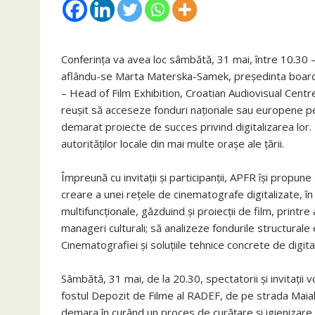
Conferința va avea loc sâmbătă, 31 mai, între 10.30 – 1
aflându-se Marta Materska-Samek, președinta board
– Head of Film Exhibition, Croatian Audiovisual Centre
reușit să acceseze fonduri naționale sau europene pe
demarat proiecte de succes privind digitalizarea lor. L
autorităților locale din mai multe orașe ale țării.
Împreună cu invitații și participanții, APFR își propune 
creare a unei rețele de cinematografe digitalizate, în
multifuncționale, găzduind și proiecții de film, printre
manageri culturali; să analizeze fondurile structurale
Cinematografiei și soluțiile tehnice concrete de digita
Sâmbătă, 31 mai, de la 20.30, spectatorii și invitații 
fostul Depozit de Filme al RADEF, de pe strada Maiak
demara în curând un proces de curățare și igienizare a 