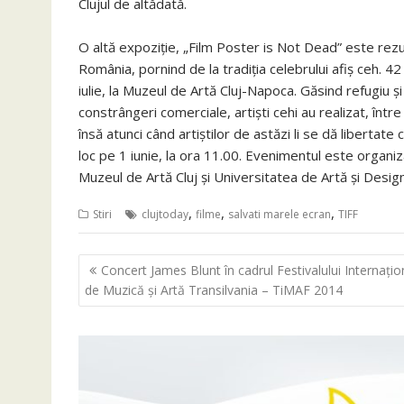
Clujul de altădată.
O altă expoziție, „Film Poster is Not Dead” este rezul
România, pornind de la tradiția celebrului afiș ceh. 4
iulie, la Muzeul de Artă Cluj-Napoca. Găsind refugiu şi
constrângeri comerciale, artişti cehi au realizat, între a
însă atunci când artiștilor de astăzi li se dă libertate
loc pe 1 iunie, la ora 11.00. Evenimentul este organi
Muzeul de Artă Cluj și Universitatea de Artă și Desig
,
,
,
Stiri
clujtoday
filme
salvati marele ecran
TIFF
Navigare
Concert James Blunt în cadrul Festivalului Internaţio
în
de Muzică şi Artă Transilvania – TiMAF 2014
articole