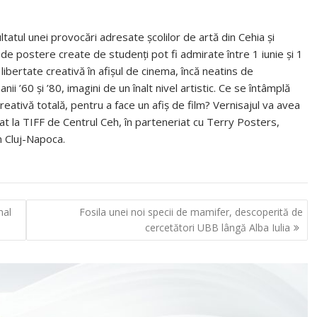
tatul unei provocări adresate școlilor de artă din Cehia și
2 de postere create de studenți pot fi admirate între 1 iunie și 1
 libertate creativă în afișul de cinema, încă neatins de
nii ’60 și ’80, imagini de un înalt nivel artistic. Ce se întâmplă
 creativă totală, pentru a face un afiș de film? Vernisajul va avea
zat la TIFF de Centrul Ceh, în parteneriat cu Terry Posters,
n Cluj-Napoca.
nal
Fosila unei noi specii de mamifer, descoperită de
cercetători UBB lângă Alba Iulia