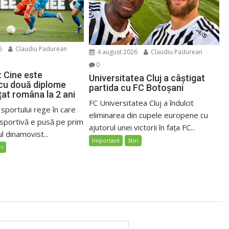
6
Claudiu Padurean
4 august 2026
Claudiu Padurean
0
: Cine este
Universitatea Cluj a câștigat
 cu două diplome
partida cu FC Botoșani
țat româna la 2 ani
FC Universitatea Cluj a îndulcit
 sportului rege în care
eliminarea din cupele europene cu
sportivă e pusă pe prim
ajutorul unei victorii în fața FC...
l dinamovist...
Important
Stiri
ri