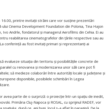
6.00, printre invitații străini care vor susține prezentări
-ului Cinema Development Foundation din Polonia, Tina Hajon
, Ivo Andrle, fondatorul și managerul Aerofilms din Cehia. Ei au
ntru reabilitarea cinematografelor din țările respective sau au
a conferință au fost invitați primari și reprezentanți ai
să evalueze situația din teritoriu și posibilitățile concrete de
 paralel cu renovarea și modernizarea unor săli care pot fi
 altele; să medieze colaborări între autorități locale și județene și
 europene disponibile, posibilele schimbări în Legea
lizare.
vor avea parte de o surpriză: o proiecție într-un spațiu de inedit,
ovski. Primăria Cluj-Napoca și ROSAL, cu sprijinul RADEF, vor
spațiului, după ce, ani buni, locul s-a aflat în paragină. De la