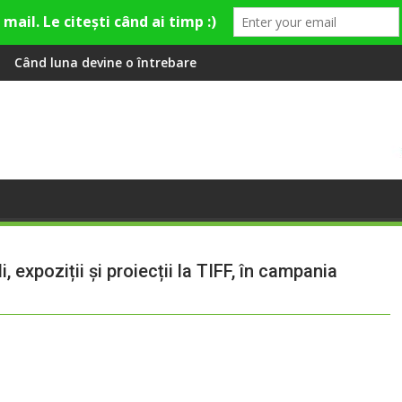
i de divertisment din Cluj-Napoca
întrebare
SportinCluj: Cine este fotba
, expoziții și proiecții la TIFF, în campania