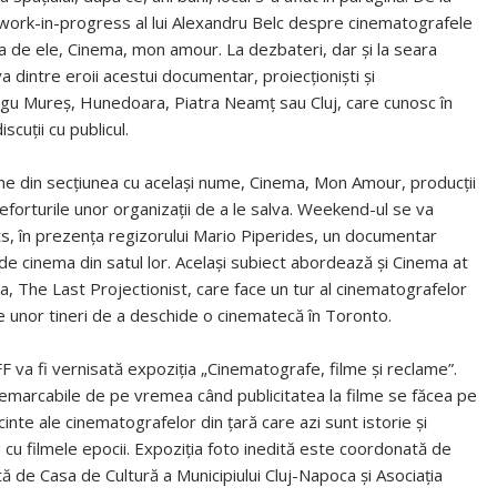
work-in-progress al lui Alexandru Belc despre cinematografele
ța de ele, Cinema, mon amour. La dezbateri, dar și la seara
va dintre eroii acestui documentar, proiecționiști și
ârgu Mureș, Hunedoara, Piatra Neamț sau Cluj, care cunosc în
scuții cu publicul.
 filme din secțiunea cu același nume, Cinema, Mon Amour, producții
 eforturile unor organizații de a le salva. Weekend-ul se va
ts, în prezența regizorului Mario Piperides, un documentar
e cinema din satul lor. Același subiect abordează și Cinema at
a, The Last Projectionist, care face un tur al cinematografelor
e unor tineri de a deschide o cinematecă în Toronto.
F va fi vernisată expoziția „Cinematografe, filme și reclame”.
i remarcabile de pe vremea când publicitatea la filme se făcea pe
incinte ale cinematografelor din țară care azi sunt istorie și
cu filmele epocii. Expoziția foto inedită este coordonată de
ă de Casa de Cultură a Municipiului Cluj-Napoca și Asociația