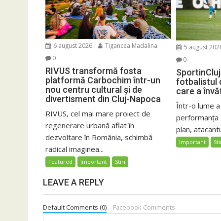
6 august 2026
Tigancea Madalina
5 august 202
0
0
RIVUS transformă fosta
SportinCluj
platformă Carbochim într-un
fotbalistul
nou centru cultural și de
care a învă
divertisment din Cluj-Napoca
Într-o lume a
RIVUS, cel mai mare proiect de
performanța 
regenerare urbană aflat în
plan, atacantu
dezvoltare în România, schimbă
Important
Sti
radical imaginea...
Featured
Important
Stiri
LEAVE A REPLY
Default Comments (0)
Facebook Comments