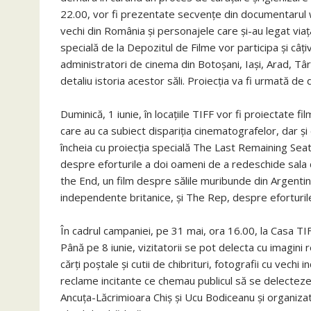
22.00, vor fi prezentate secvențe din documentarul 
vechi din România și personajele care și-au legat via
specială de la Depozitul de Filme vor participa și câți
administratori de cinema din Botoșani, Iași, Arad, T
detaliu istoria acestor săli. Proiecția va fi urmată de di
Duminică, 1 iunie, în locațiile TIFF vor fi proiectate
care au ca subiect dispariția cinematografelor, dar și
încheia cu proiecția specială The Last Remaining Sea
despre eforturile a doi oameni de a redeschide sala d
the End, un film despre sălile muribunde din Argentin
independente britanice, și The Rep, despre eforturil
În cadrul campaniei, pe 31 mai, ora 16.00, la Casa TIF
Până pe 8 iunie, vizitatorii se pot delecta cu imagin
cărți poștale și cutii de chibrituri, fotografii cu vechi 
reclame incitante ce chemau publicul să se delecteze 
Ancuța-Lăcrimioara Chiș și Ucu Bodiceanu și organizat