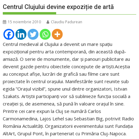
Centrul Clujului devine expoziție de artă
15 noiembrie 2010
Claudiu Padurean
Centrul medieval al Clujului a devenit un mare spațiu
expozițional pentru arta contemporană, din această după-
amiază. O serie de monumente, dar și panouri publicitare au
devenit gazde pentru obiectele concepute de artiști.Aceștia
au conceput afișe, lucrări de grafică sau filme care sunt
proiectate în centrul orașului. Manifestările sunt reunite sub
egida ”Orașul vizibil”, spune unul dintre organizatori, Istvan
Szakats. Artiștii participanți vor să sublinieze funcția socială a
creației și, de asemenea, să pună în valoare orașul în sine.
Printre cei care expun la Cluj se numără Carlos
Carmonamedina, Lajos Lehel sau Sebastian Big, potrivit Radio
România Actualități. Organizatorii evenimentului sunt Fundația
AltArt, Grupul Pont, în parteneriat cu Primăria Cluj-Napoca.