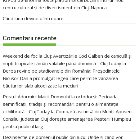
centru cultural și de divertisment din Cluj-Napoca
Când luna devine o întrebare
Comentarii recente
Weekend de foc la Cluj: Avertizările Cod Galben de caniculă și
nopți tropicale rămân valabile până duminică - ClujToday
la
Berea revine pe stadioanele din România: Președintele
Nicușor Dan a promulgat legea care permite vânzarea
băuturilor slab alcoolizate la meciuri
Postul Adormirii Maicii Domnului la ortodocși: Perioada,
semnificații, tradiții și recomandări pentru o alimentație
echilibrată - ClujToday
la
Comoară ascunsă din Munții Apuseni:
Consiliul Județean Cluj dorește amenajarea Peșterii Humpleu
pentru publicul larg
Dezinsecție pe domeniul public din Jucu: Unde și când vor