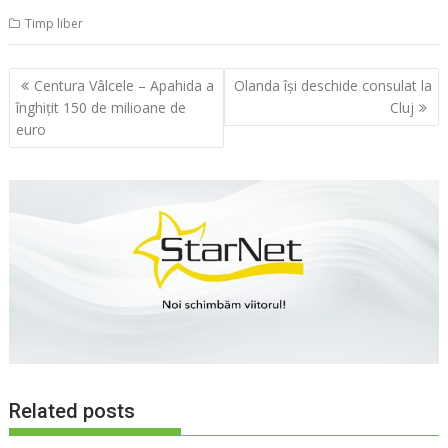
Timp liber
Navigare
Centura Vâlcele – Apahida a
Olanda își deschide consulat la
în
înghițit 150 de milioane de
Cluj
articole
euro
Related posts