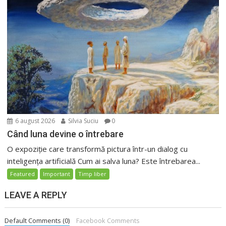
6 august 2026
Silvia Suciu
0
Când luna devine o întrebare
O expoziție care transformă pictura într-un dialog cu
inteligența artificială Cum ai salva luna? Este întrebarea...
Featured
Important
Timp liber
LEAVE A REPLY
Default Comments (0)
Facebook Comments