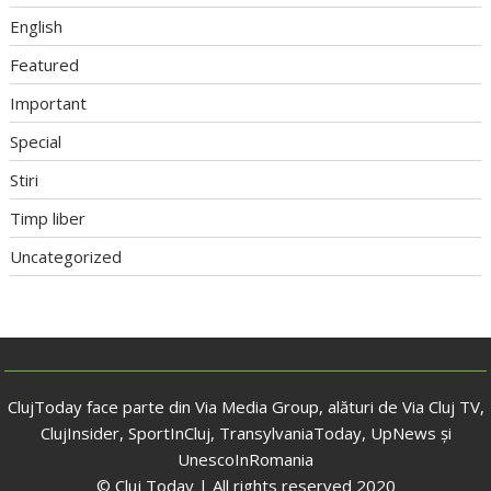
English
Featured
Important
Special
Stiri
Timp liber
Uncategorized
ClujToday face parte din Via Media Group, alături de Via Cluj TV,
ClujInsider, SportInCluj, TransylvaniaToday, UpNews și
UnescoInRomania
© Cluj Today | All rights reserved 2020