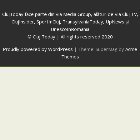
ClujToday face parte din Via Media Group, alături de Via Cluj TV,
ClujInsider, SportInCluj, TransylvaniaToday, UpNews și
UnescoInRomania
© Cluj Today | All rights reserved 2020
Proudly powered by WordPress
|
Theme: SuperMag by
Acme
Themes