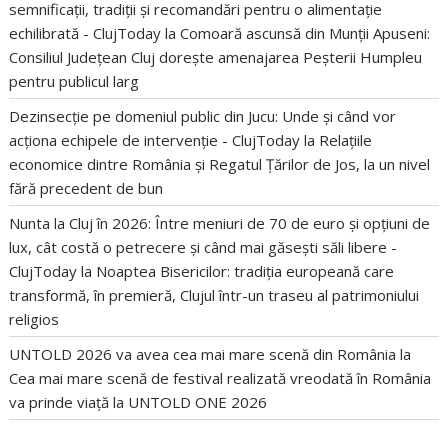
semnificații, tradiții și recomandări pentru o alimentație
echilibrată - ClujToday
la
Comoară ascunsă din Munții Apuseni:
Consiliul Județean Cluj dorește amenajarea Peșterii Humpleu
pentru publicul larg
Dezinsecție pe domeniul public din Jucu: Unde și când vor
acționa echipele de intervenție - ClujToday
la
Relațiile
economice dintre România și Regatul Țărilor de Jos, la un nivel
fără precedent de bun
Nunta la Cluj în 2026: Între meniuri de 70 de euro și opțiuni de
lux, cât costă o petrecere și când mai găsești săli libere -
ClujToday
la
Noaptea Bisericilor: tradiția europeană care
transformă, în premieră, Clujul într-un traseu al patrimoniului
religios
UNTOLD 2026 va avea cea mai mare scenă din România
la
Cea mai mare scenă de festival realizată vreodată în România
va prinde viață la UNTOLD ONE 2026