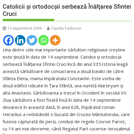
Catolicii şi ortodocşii serbează Înălţarea Sfintei
Cruci
13 septembrie 2009
Claudiu Padurean
Una dintre cele mai importante sărbători religioase creştine
este ţinută în data de 14 septembrie. Catolicii şi ortodocşii
serbează Înălţarea Sfintei Cruci încă din anul 335.Istoria leagă
această sărbătoare de consacrarea a două basilici de către
Sfânta Elena, mama împăratului Constantin. Este vorba de
două edificii ridicate în Ţara Sfântă, una numită Martiryum şi
alta Anastasis. Sărbătoarea a trecut în Occident în secolul VII.
Ziua sărbătorii a fost fixată însă în data de 14 septembrie
deoarece în această dată, în anul 628, împăratul roman
Heraclius a redobândit o bucată din Crucea Mântuitorului, care
fusese capturată de perşi, conduşi de regele Cosroe Parviz,
cu 14 ani mai devreme, când Regatul Part cucerise Ierusalimul.