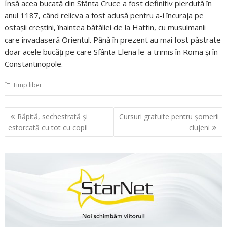
Însă acea bucată din Sfânta Cruce a fost definitiv pierdută în
anul 1187, când relicva a fost adusă pentru a-i încuraja pe
ostaşii creştini, înaintea bătăliei de la Hattin, cu musulmanii
care invadaseră Orientul. Până în prezent au mai fost păstrate
doar acele bucăţi pe care Sfânta Elena le-a trimis în Roma şi în
Constantinopole.
Timp liber
Navigare
Răpită, sechestrată şi
Cursuri gratuite pentru şomerii
în
estorcată cu tot cu copil
clujeni
articole