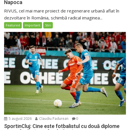
Napoca
RIVUS, cel mai mare proiect de regenerare urbană aflat în
dezvoltare în România, schimbă radical imaginea...
Featured
Important
Stiri
5 august 2026
Claudiu Padurean
0
SportinCluj: Cine este fotbalistul cu două diplome