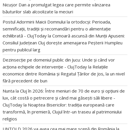
Nicușor Dan a promulgat legea care permite vânzarea
băuturilor slab alcoolizate la meciuri
Postul Adormirii Maicii Domnului la ortodocși: Perioada,
semnificații, tradiții și recomandări pentru o alimentație
echilibrată - ClujToday
la
Comoară ascunsă din Munții Apuseni:
Consiliul Județean Cluj dorește amenajarea Peșterii Humpleu
pentru publicul larg
Dezinsecție pe domeniul public din Jucu: Unde și când vor
acționa echipele de intervenție - ClujToday
la
Relațiile
economice dintre România și Regatul Țărilor de Jos, la un nivel
fără precedent de bun
Nunta la Cluj în 2026: Între meniuri de 70 de euro și opțiuni de
lux, cât costă o petrecere și când mai găsești săli libere -
ClujToday
la
Noaptea Bisericilor: tradiția europeană care
transformă, în premieră, Clujul într-un traseu al patrimoniului
religios
UNTOLD 2026 va avea cea mai mare scenă din România
la