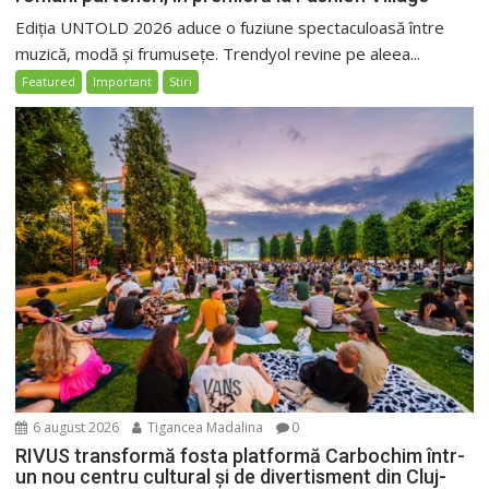
Ediția UNTOLD 2026 aduce o fuziune spectaculoasă între
muzică, modă și frumusețe. Trendyol revine pe aleea...
Featured
Important
Stiri
6 august 2026
Tigancea Madalina
0
RIVUS transformă fosta platformă Carbochim într-
un nou centru cultural și de divertisment din Cluj-