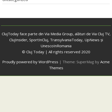
ClujToday face parte din Via Media Group, alături de Via Cluj TV,
ClujInsider, SportInCluj, TransylvaniaToday, UpNews și
UnescoInRomania
© Cluj Today | All rights reserved 2020
Proudly powered by WordPress
|
Theme: SuperMag by
Acme
Themes