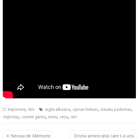
,
,
,
,
Important
Stiri
argila albastra
ciprian belean
claudiu padurean
,
,
,
,
clujtoday
cosmin garbu
news
raciu
stiri
Navigare
Nevoia de Memorie
Drona americană care l-a ucis