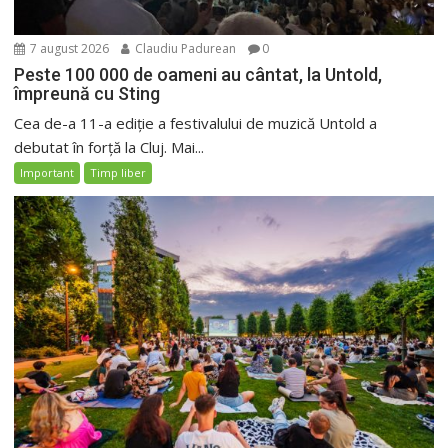
7 august 2026
Claudiu Padurean
0
Peste 100 000 de oameni au cântat, la Untold,
împreună cu Sting
Cea de-a 11-a ediție a festivalului de muzică Untold a
debutat în forță la Cluj. Mai...
Important
Timp liber