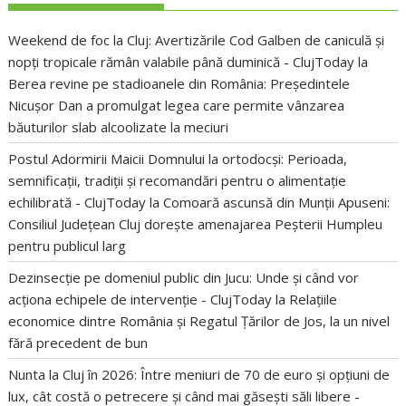
Weekend de foc la Cluj: Avertizările Cod Galben de caniculă și
nopți tropicale rămân valabile până duminică - ClujToday
la
Berea revine pe stadioanele din România: Președintele
Nicușor Dan a promulgat legea care permite vânzarea
băuturilor slab alcoolizate la meciuri
Postul Adormirii Maicii Domnului la ortodocși: Perioada,
semnificații, tradiții și recomandări pentru o alimentație
echilibrată - ClujToday
la
Comoară ascunsă din Munții Apuseni:
Consiliul Județean Cluj dorește amenajarea Peșterii Humpleu
pentru publicul larg
Dezinsecție pe domeniul public din Jucu: Unde și când vor
acționa echipele de intervenție - ClujToday
la
Relațiile
economice dintre România și Regatul Țărilor de Jos, la un nivel
fără precedent de bun
Nunta la Cluj în 2026: Între meniuri de 70 de euro și opțiuni de
lux, cât costă o petrecere și când mai găsești săli libere -