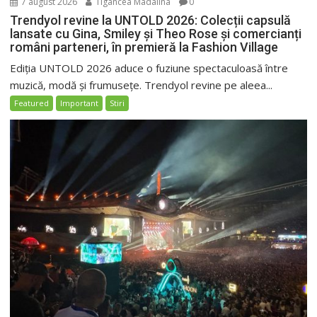
7 august 2026
Tigancea Madalina
0
Trendyol revine la UNTOLD 2026: Colecții capsulă
lansate cu Gina, Smiley și Theo Rose și comercianți
români parteneri, în premieră la Fashion Village
Ediția UNTOLD 2026 aduce o fuziune spectaculoasă între
muzică, modă și frumusețe. Trendyol revine pe aleea...
Featured
Important
Stiri