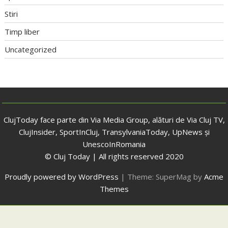
Stiri
Timp liber
Uncategorized
ClujToday face parte din Via Media Group, alături de Via Cluj TV,
ClujInsider, SportInCluj, TransylvaniaToday, UpNews și
UnescoInRomania
© Cluj Today | All rights reserved 2020
Proudly powered by WordPress
|
Theme: SuperMag by
Acme
Themes