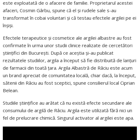
este exploatată de o afacere de familie. Proprietarul acestei
afaceri, Cosmin Gârbu, spune că el și rudele sale s-au
transformat în cobai voluntari și că testau efectele argilei pe ei
înșiși.
Efectele terapeutice și cosmetice ale argilei albastre au fost
confirmate în urma unor studii clinice realizate de cercetători
științifici din București. După ce aceștia și-au publicat
rezultatele studiilor, argila a început să fie distribuită de lanțuri
de farmacii din toată țara. Argila Albastră de Râciu este acum
un brand apreciat de comunitatea locală, chiar dacă, la început,
sătenii din Râciu au fost sceptici, spune consilierul local Ciprian
Belean.
Studiile științifice au arătat că nu există efecte secundare ale
consumului de argilă de Râciu. Argila este utilizată fără nici un
fel de prelucrare chimică. Singurul activator al argilei este apa.