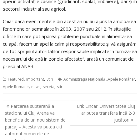
apei în activitățile casnice (grădinărit, spălat, îmbăiere), dar și în
sectorul industrial sau agricol.
Chiar dacă evenimentele din acest an nu au ajuns la amploarea
fenomenelor semnalate în 2003, 2007 sau 2012, în situațiile
dificile în care pot apărea probleme punctuale în alimentarea
cu apă, facem un apel la calm și responsabilitate și vă asigurăm
de tot sprijinul autorităților responsabile implicate în furnizarea
necesarului de apă în zonele afectate”, arată un comunicat de
presă al ANAR.
,
,
,
Featured
Important
Stiri
Administrația Națională „Apele Române”
,
,
,
Apele Romane
news
seceta
stiri
Navigare
Parcarea subterană a
Erik Lincar: Universitatea Cluj
în
stadionului Cluj Arena va
ar putea transfera încă 2-3
articole
beneficia de un nou sistem de
jucători
parcaj – Acesta va putea citi
automat numerele de