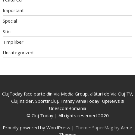
Important
Special
Stiri
Timp liber
Uncategorized
ClujToday face parte din Via Media Group, alături de Via Cluj TV,
ClujInsider, SportInCluj, TransylvaniaToday, UpNews și
UnescoInRomania
© Cluj Today | All rights reserved 2020
Proudly powered by WordPress
|
Theme: SuperMag by
Acme
Themes