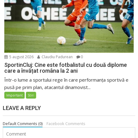
5 august 2026
Claudiu Padurean
0
SportinCluj: Cine este fotbalistul cu două diplome
care a învățat româna la 2 ani
Într-o lume a sportului rege în care performanța sportivă e
pusă pe prim plan, atacantul dinamovist...
Important
Stiri
LEAVE A REPLY
Default Comments (0)
Facebook Comments