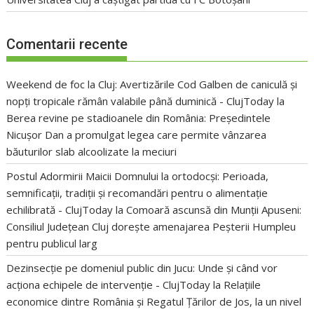
Comentarii recente
Weekend de foc la Cluj: Avertizările Cod Galben de caniculă și
nopți tropicale rămân valabile până duminică - ClujToday
la
Berea revine pe stadioanele din România: Președintele
Nicușor Dan a promulgat legea care permite vânzarea
băuturilor slab alcoolizate la meciuri
Postul Adormirii Maicii Domnului la ortodocși: Perioada,
semnificații, tradiții și recomandări pentru o alimentație
echilibrată - ClujToday
la
Comoară ascunsă din Munții Apuseni:
Consiliul Județean Cluj dorește amenajarea Peșterii Humpleu
pentru publicul larg
Dezinsecție pe domeniul public din Jucu: Unde și când vor
acționa echipele de intervenție - ClujToday
la
Relațiile
economice dintre România și Regatul Țărilor de Jos, la un nivel