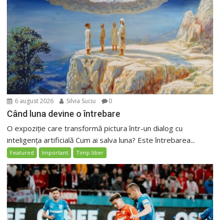
6 august 2026
Silvia Suciu
0
Când luna devine o întrebare
O expoziție care transformă pictura într-un dialog cu
inteligența artificială Cum ai salva luna? Este întrebarea...
Featured
Important
Timp liber