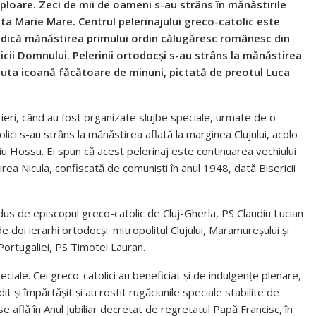
ploare. Zeci de mii de oameni s-au strâns în mănăstirile
ta Marie Mare. Centrul pelerinajului greco-catolic este
adică mănăstirea primului ordin călugăresc românesc din
aicii Domnului. Pelerinii ortodocși s-au strâns la mănăstirea
cuta icoană făcătoare de minuni, pictată de preotul Luca
ieri, când au fost organizate slujbe speciale, urmate de o
olici s-au strâns la mănăstirea aflată la marginea Clujului, acolo
liu Hossu. Ei spun că acest pelerinaj este continuarea vechiului
rea Nicula, confiscată de comuniști în anul 1948, dată Bisericii
dus de episcopul greco-catolic de Cluj-Gherla, PS Claudiu Lucian
 doi ierarhi ortodocși: mitropolitul Clujului, Maramureșului și
 Portugaliei, PS Timotei Lauran.
speciale. Cei greco-catolici au beneficiat și de indulgențe plenare,
 și împărtășit și au rostit rugăciunile speciale stabilite de
 se află în Anul Jubiliar decretat de regretatul Papă Francisc, în