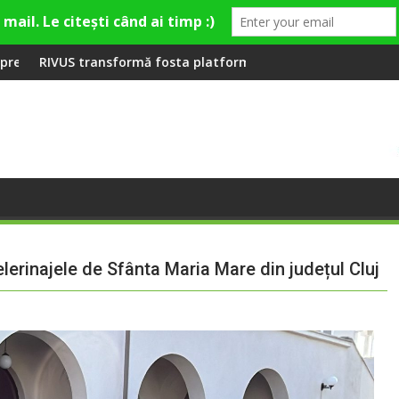
ă la Fashion Village
fosta platformă Carbochim într-un nou centru cultural și de d
Când luna devine o întreb
elerinajele de Sfânta Maria Mare din județul Cluj