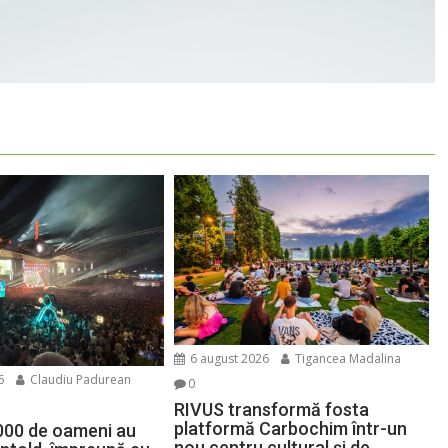
6 august 2026
Tigancea Madalina
6
Claudiu Padurean
0
RIVUS transformă fosta
platformă Carbochim într-un
000 de oameni au
nou centru cultural și de