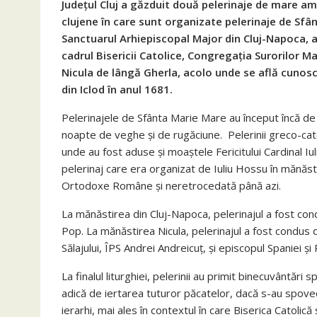
Județul Cluj a găzduit două pelerinaje de mare am
clujene în care sunt organizate pelerinaje de Sfân
Sanctuarul Arhiepiscopal Major din Cluj-Napoca, 
cadrul Bisericii Catolice, Congregația Surorilor M
Nicula de lângă Gherla, acolo unde se află cunos
din Iclod în anul 1681.
Pelerinajele de Sfânta Marie Mare au început încă de 
noapte de veghe și de rugăciune.
Pelerinii greco-cat
unde au fost aduse și moaștele Fericitului Cardinal Iu
pelerinaj care era organizat de Iuliu Hossu în mănăsti
Ortodoxe Române și neretrocedată până azi.
La mănăstirea din Cluj-Napoca, pelerinajul a fost con
Pop. La mănăstirea Nicula, pelerinajul a fost condus de
Sălajului, ÎPS Andrei Andreicuț, și episcopul Spaniei și
La finalul liturghiei, pelerinii au primit binecuvântări 
adică de iertarea tuturor păcatelor, dacă s-au spovedit
ierarhi, mai ales în contextul în care Biserica Catolică