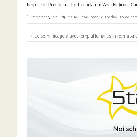
timp ce în România a fost proclamat Anul Național Car
,
,
,
Important
Stiri
claudiu padurean
clujtoday
greco-cato
Navigare
Ce semnificație a avut templul lui Ianus în Roma Ant
în
articole