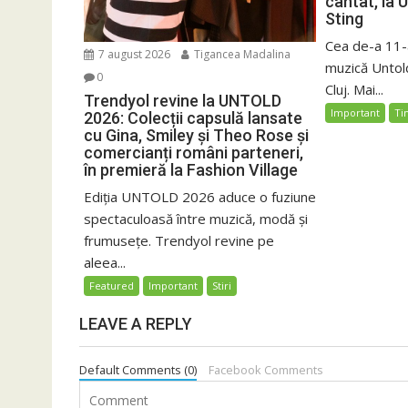
cântat, la 
Sting
Cea de-a 11-a
7 august 2026
Tigancea Madalina
muzică Untold
0
Cluj. Mai...
Trendyol revine la UNTOLD
Important
Ti
2026: Colecții capsulă lansate
cu Gina, Smiley și Theo Rose și
comercianți români parteneri,
în premieră la Fashion Village
Ediția UNTOLD 2026 aduce o fuziune
spectaculoasă între muzică, modă și
frumusețe. Trendyol revine pe
aleea...
Featured
Important
Stiri
LEAVE A REPLY
Default Comments (0)
Facebook Comments