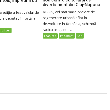
Untold, împreună cu
divertisment din Cluj-Napoca
RIVUS, cel mai mare proiect de
 ediție a festivalului de
regenerare urbană aflat în
 a debutat în forță la
dezvoltare în România, schimbă
radical imaginea...
mp liber
Featured
Important
Stiri