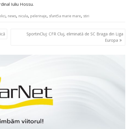
dinal Iuliu Hossu.
,
,
,
,
,
lici
news
nicula
pelerinaje
sfant5a marie mare
stiri
ică
SportinCluj: CFR Cluj, eliminată de SC Braga din Liga
Europa