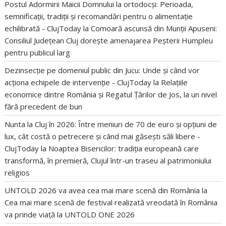
Postul Adormirii Maicii Domnului la ortodocși: Perioada,
semnificații, tradiții și recomandări pentru o alimentație
echilibrată - ClujToday
la
Comoară ascunsă din Munții Apuseni:
Consiliul Județean Cluj dorește amenajarea Peșterii Humpleu
pentru publicul larg
Dezinsecție pe domeniul public din Jucu: Unde și când vor
acționa echipele de intervenție - ClujToday
la
Relațiile
economice dintre România și Regatul Țărilor de Jos, la un nivel
fără precedent de bun
Nunta la Cluj în 2026: Între meniuri de 70 de euro și opțiuni de
lux, cât costă o petrecere și când mai găsești săli libere -
ClujToday
la
Noaptea Bisericilor: tradiția europeană care
transformă, în premieră, Clujul într-un traseu al patrimoniului
religios
UNTOLD 2026 va avea cea mai mare scenă din România
la
Cea mai mare scenă de festival realizată vreodată în România
va prinde viață la UNTOLD ONE 2026