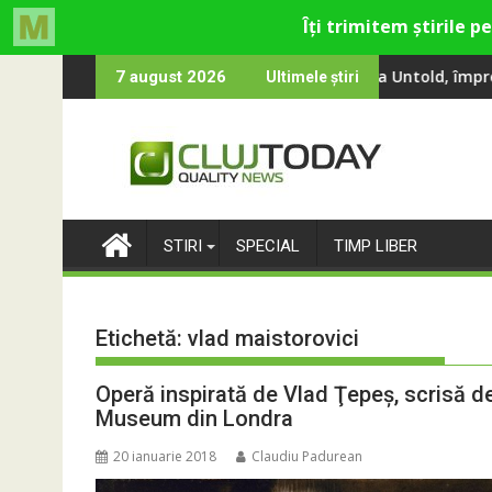
Skip
, Smiley și Theo Rose și comercianți români parteneri, în premie
0 000 de oameni au cântat, la Untold, împreună cu Sting
RIVUS transformă
7 august 2026
Ultimele știri
to
content
STIRI
SPECIAL
TIMP LIBER
Etichetă:
vlad maistorovici
Operă inspirată de Vlad Ţepeş, scrisă d
Museum din Londra
20 ianuarie 2018
Claudiu Padurean