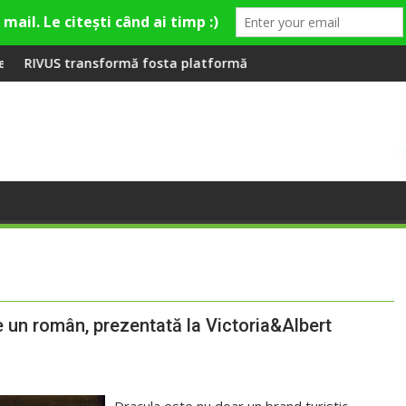
ră la Fashion Village
 fosta platformă Carbochim într-un nou centru cultural și de d
Când luna devine o întreb
e un român, prezentată la Victoria&Albert