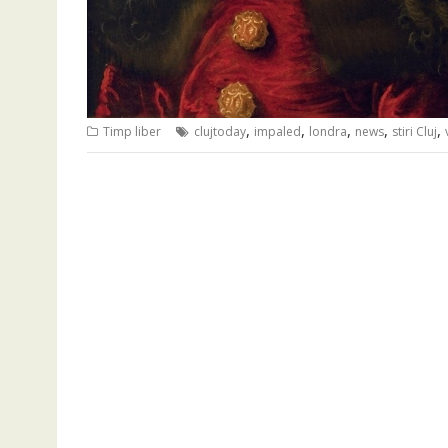
,
,
,
,
,
Timp liber
clujtoday
impaled
londra
news
stiri Cluj