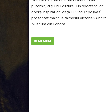
Dracula este nu doar un brand turistic
puternic, ci şi unul cultural. Un spectacol de
operă inspirat de viaţa lui Vlad Ţepeşva fi
prezentat mâine la faimosul Victoria&Albert
Museum din Londra.
READ MORE