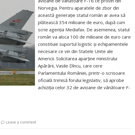
avioane de vânătoare F-16 ce provin din
Norvegia. Pentru aparatele de zbor din
această generație statul român ar avea să
plătească 354 milioane de euro, după cum
scrie agenția Mediafax. De asemenea, statul
român va aloca 100 de milioane de euro care
constituie suportul logistic și echipamentele
necesare ce vin din Statele Unite ale
Americii. Solicitarea aparține ministrului
Apărării, Vasile Dîncu, care cere
Parlamentului României, printr-o scrisoare
oficială trimisă forului legislativ, să aprobe
achiziția celor 32 de avioane de vânătoare F-
Leave a comment