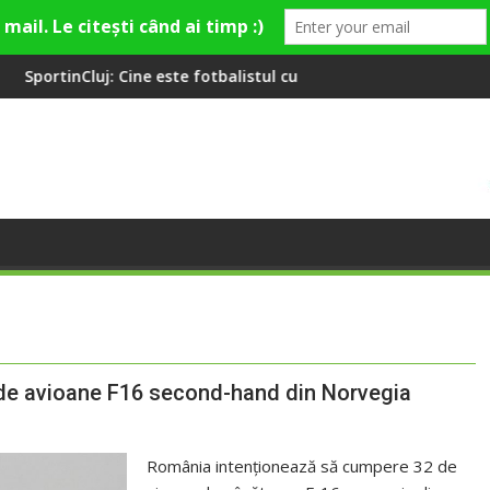
Cine este fotbalistul cu două diplome care a învățat româna la 2
Compania de Apă Someș
32 de avioane F16 second-hand din Norvegia
România intenționează să cumpere 32 de