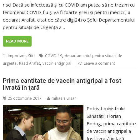
risc! Dacă se infectează și cu COVID am putea să ne trezim cu
fenomenul COVID-flu și va fi foarte greu și pentru medici”, a
declarat Arafat, citat de către digi24.ro Șeful Departamentului
pentru Situații de Urgență a…
READ MORE
,
,
Important
Stiri
COVID-19
departamentul pentru situatii de
,
,
urgenta
Raed Arafat
vaccin antigripal
Leave a comment
Prima cantitate de vaccin antigripal a fost
livrată în ţară
25 octombrie 2017
mihaela.ursan
Potrivit ministrului
Sănătăţii, Florian
Bodog, prima cantitate
de vaccin antigripal a
fost livrată în ţară.