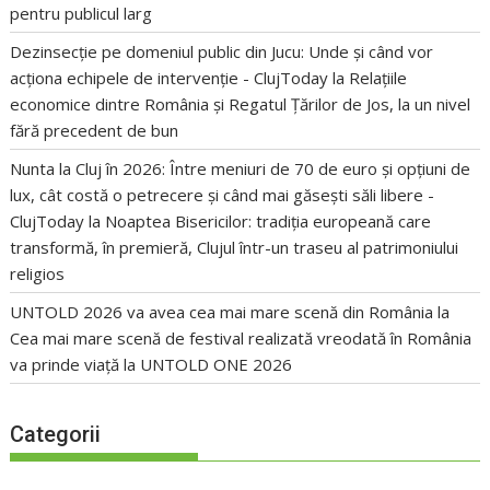
pentru publicul larg
Dezinsecție pe domeniul public din Jucu: Unde și când vor
acționa echipele de intervenție - ClujToday
la
Relațiile
economice dintre România și Regatul Țărilor de Jos, la un nivel
fără precedent de bun
Nunta la Cluj în 2026: Între meniuri de 70 de euro și opțiuni de
lux, cât costă o petrecere și când mai găsești săli libere -
ClujToday
la
Noaptea Bisericilor: tradiția europeană care
transformă, în premieră, Clujul într-un traseu al patrimoniului
religios
UNTOLD 2026 va avea cea mai mare scenă din România
la
Cea mai mare scenă de festival realizată vreodată în România
va prinde viață la UNTOLD ONE 2026
Categorii