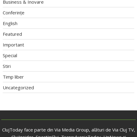
Business & Inovare
Conferințe
English
Featured
Important
Special
Stiri
Timp liber
Uncategorized
ClujToday face parte din Via Media Group, alături de Via Cluj TV,
ClujInsider, SportInCluj, TransylvaniaToday, UpNews și