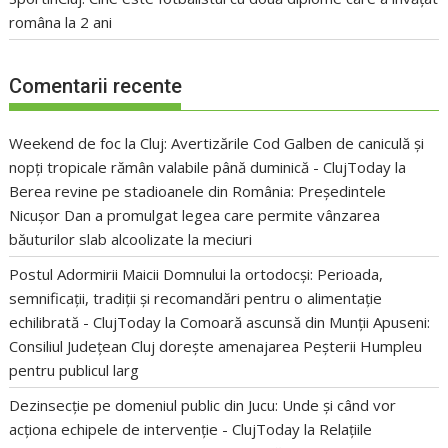
româna la 2 ani
Comentarii recente
Weekend de foc la Cluj: Avertizările Cod Galben de caniculă și
nopți tropicale rămân valabile până duminică - ClujToday
la
Berea revine pe stadioanele din România: Președintele
Nicușor Dan a promulgat legea care permite vânzarea
băuturilor slab alcoolizate la meciuri
Postul Adormirii Maicii Domnului la ortodocși: Perioada,
semnificații, tradiții și recomandări pentru o alimentație
echilibrată - ClujToday
la
Comoară ascunsă din Munții Apuseni:
Consiliul Județean Cluj dorește amenajarea Peșterii Humpleu
pentru publicul larg
Dezinsecție pe domeniul public din Jucu: Unde și când vor
acționa echipele de intervenție - ClujToday
la
Relațiile