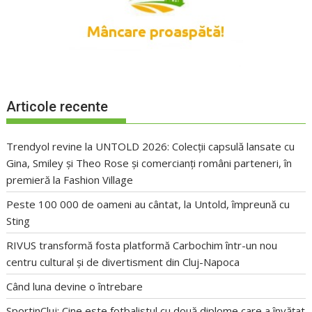
Articole recente
Trendyol revine la UNTOLD 2026: Colecții capsulă lansate cu
Gina, Smiley și Theo Rose și comercianți români parteneri, în
premieră la Fashion Village
Peste 100 000 de oameni au cântat, la Untold, împreună cu
Sting
RIVUS transformă fosta platformă Carbochim într-un nou
centru cultural și de divertisment din Cluj-Napoca
Când luna devine o întrebare
SportinCluj: Cine este fotbalistul cu două diplome care a învățat