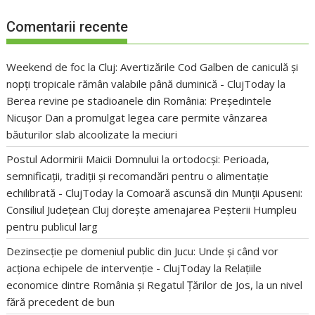
Comentarii recente
Weekend de foc la Cluj: Avertizările Cod Galben de caniculă și
nopți tropicale rămân valabile până duminică - ClujToday
la
Berea revine pe stadioanele din România: Președintele
Nicușor Dan a promulgat legea care permite vânzarea
băuturilor slab alcoolizate la meciuri
Postul Adormirii Maicii Domnului la ortodocși: Perioada,
semnificații, tradiții și recomandări pentru o alimentație
echilibrată - ClujToday
la
Comoară ascunsă din Munții Apuseni:
Consiliul Județean Cluj dorește amenajarea Peșterii Humpleu
pentru publicul larg
Dezinsecție pe domeniul public din Jucu: Unde și când vor
acționa echipele de intervenție - ClujToday
la
Relațiile
economice dintre România și Regatul Țărilor de Jos, la un nivel
fără precedent de bun