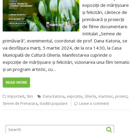
expoziții de mărțișoare
și felicitări, cântece de
primăvară și proiecții
de filme documentare.
Intitulat „Semne de
primăvară”, evenimentul, coordonat de prof. Dana Katona, se
va desfășura marți, 5 martie 2024, de la ora 14:30, la Casa
Municipală de Cultură Gherla. Manifestarea cuprinde o
expoziție de mărțișoare și felicitări, vizionarea unui film tematic
și un program artistic, cu…
READ MORE
,
,
,
,
,
,
Important
Stiri
Dana Katona
expozitie
Gherla
martisor
proiect
,
Semne de Primavara
traditii populare
Leave a comment