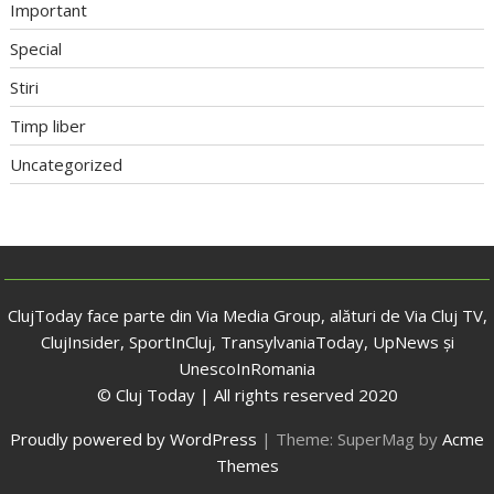
Important
Special
Stiri
Timp liber
Uncategorized
ClujToday face parte din Via Media Group, alături de Via Cluj TV,
ClujInsider, SportInCluj, TransylvaniaToday, UpNews și
UnescoInRomania
© Cluj Today | All rights reserved 2020
Proudly powered by WordPress
|
Theme: SuperMag by
Acme
Themes