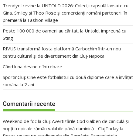
Trendyol revine la UNTOLD 2026: Colecții capsulă lansate cu
Gina, Smiley și Theo Rose și comercianți români parteneri, în
premieră la Fashion Village
Peste 100 000 de oameni au cântat, la Untold, împreună cu
Sting
RIVUS transformă fosta platformă Carbochim într-un nou
centru cultural și de divertisment din Cluj-Napoca
Când luna devine o întrebare
SportinCluj: Cine este fotbalistul cu două diplome care a învățat
româna la 2 ani
Comentarii recente
Weekend de foc la Cluj: Avertizările Cod Galben de caniculă și
nopți tropicale rămân valabile până duminică - ClujToday
la
Berea revine pe stadioanele din România: Președintele