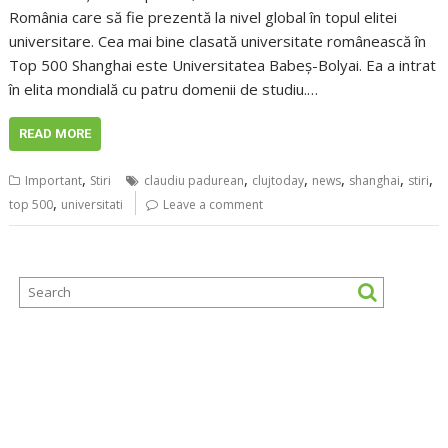
România care să fie prezentă la nivel global în topul elitei
universitare. Cea mai bine clasată universitate românească în
Top 500 Shanghai este Universitatea Babeș-Bolyai. Ea a intrat
în elita mondială cu patru domenii de studiu.…
READ MORE
,
,
,
,
,
,
Important
Stiri
claudiu padurean
clujtoday
news
shanghai
stiri
,
top 500
universitati
Leave a comment