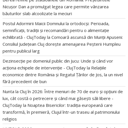
Nicușor Dan a promulgat legea care permite vânzarea
băuturilor slab alcoolizate la meciuri
Postul Adormirii Maicii Domnului la ortodocși: Perioada,
semnificații, tradiții și recomandări pentru o alimentație
echilibrată - ClujToday
la
Comoară ascunsă din Munții Apuseni:
Consiliul Județean Cluj dorește amenajarea Peșterii Humpleu
pentru publicul larg
Dezinsecție pe domeniul public din Jucu: Unde și când vor
acționa echipele de intervenție - ClujToday
la
Relațiile
economice dintre România și Regatul Țărilor de Jos, la un nivel
fără precedent de bun
Nunta la Cluj în 2026: Între meniuri de 70 de euro și opțiuni de
lux, cât costă o petrecere și când mai găsești săli libere -
ClujToday
la
Noaptea Bisericilor: tradiția europeană care
transformă, în premieră, Clujul într-un traseu al patrimoniului
religios