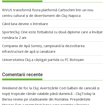
RIVUS transformă fosta platformă Carbochim într-un nou
centru cultural și de divertisment din Cluj-Napoca
Când luna devine o întrebare
SportinCluj: Cine este fotbalistul cu două diplome care a învățat
româna la 2 ani
Compania de Apă Someș, campioană la dezvoltarea
infrastructurii de apă și canalizare
Universitatea Cluj a câștigat partida cu FC Botoșani
Comentarii recente
Weekend de foc la Cluj: Avertizările Cod Galben de caniculă și
nopți tropicale rămân valabile până duminică - ClujToday
la
Berea revine pe stadioanele din România: Președintele
Nicușor Dan a promulgat legea care permite vânzarea