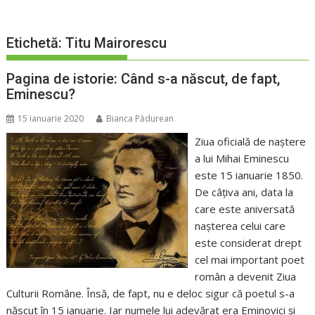
Etichetă:
Titu Mairorescu
Pagina de istorie: Când s-a născut, de fapt,
Eminescu?
15 ianuarie 2020
Bianca Pădurean
Ziua oficială de naștere
a lui Mihai Eminescu
este 15 ianuarie 1850.
De câțiva ani, data la
care este aniversată
nașterea celui care
este considerat drept
cel mai important poet
român a devenit Ziua
Culturii Române. Însă, de fapt, nu e deloc sigur că poetul s-a
născut în 15 ianuarie. Iar numele lui adevărat era Eminovici și