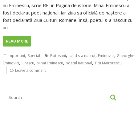
nu Eminescu, scrie RFI în Pagina de istorie. Mihai Eminescu a
fost declarat poet național, iar ziua sa oficială de naștere a
fost declarată Ziua Culturii Române. Însă, poetul s-a născut cu
un…
READ MORE
,
,
,
,
Important
Special
Botosani
cand s-a nascut
Eminovici
Gheorghe
,
,
,
,
Eminovici
Iurașcu
Mihai Eminescu
poetul național
Titu Mairorescu
Leave a comment