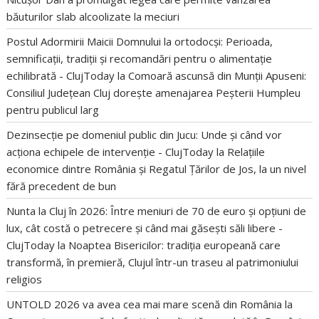
băuturilor slab alcoolizate la meciuri
Postul Adormirii Maicii Domnului la ortodocși: Perioada,
semnificații, tradiții și recomandări pentru o alimentație
echilibrată - ClujToday
la
Comoară ascunsă din Munții Apuseni:
Consiliul Județean Cluj dorește amenajarea Peșterii Humpleu
pentru publicul larg
Dezinsecție pe domeniul public din Jucu: Unde și când vor
acționa echipele de intervenție - ClujToday
la
Relațiile
economice dintre România și Regatul Țărilor de Jos, la un nivel
fără precedent de bun
Nunta la Cluj în 2026: Între meniuri de 70 de euro și opțiuni de
lux, cât costă o petrecere și când mai găsești săli libere -
ClujToday
la
Noaptea Bisericilor: tradiția europeană care
transformă, în premieră, Clujul într-un traseu al patrimoniului
religios
UNTOLD 2026 va avea cea mai mare scenă din România
la