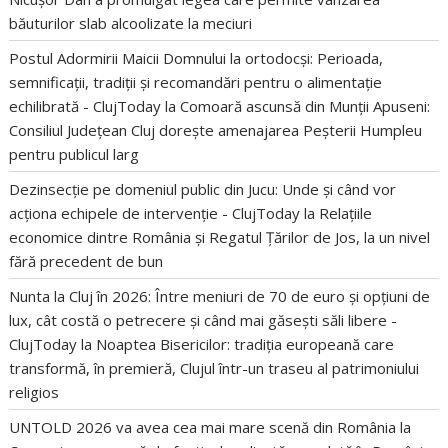
băuturilor slab alcoolizate la meciuri
Postul Adormirii Maicii Domnului la ortodocși: Perioada,
semnificații, tradiții și recomandări pentru o alimentație
echilibrată - ClujToday
la
Comoară ascunsă din Munții Apuseni:
Consiliul Județean Cluj dorește amenajarea Peșterii Humpleu
pentru publicul larg
Dezinsecție pe domeniul public din Jucu: Unde și când vor
acționa echipele de intervenție - ClujToday
la
Relațiile
economice dintre România și Regatul Țărilor de Jos, la un nivel
fără precedent de bun
Nunta la Cluj în 2026: Între meniuri de 70 de euro și opțiuni de
lux, cât costă o petrecere și când mai găsești săli libere -
ClujToday
la
Noaptea Bisericilor: tradiția europeană care
transformă, în premieră, Clujul într-un traseu al patrimoniului
religios
UNTOLD 2026 va avea cea mai mare scenă din România
la