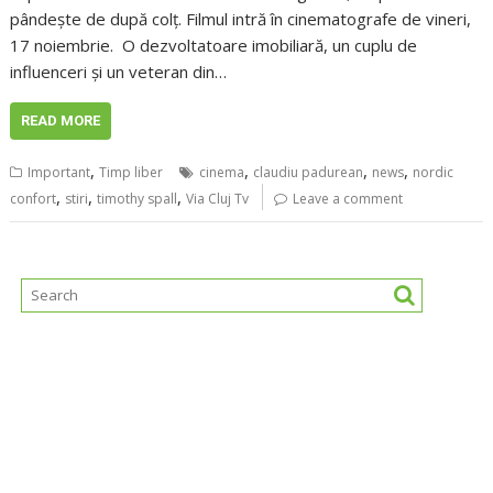
pândește de după colț. Filmul intră în cinematografe de vineri,
17 noiembrie. O dezvoltatoare imobiliară, un cuplu de
influenceri și un veteran din…
READ MORE
,
,
,
,
Important
Timp liber
cinema
claudiu padurean
news
nordic
,
,
,
confort
stiri
timothy spall
Via Cluj Tv
Leave a comment