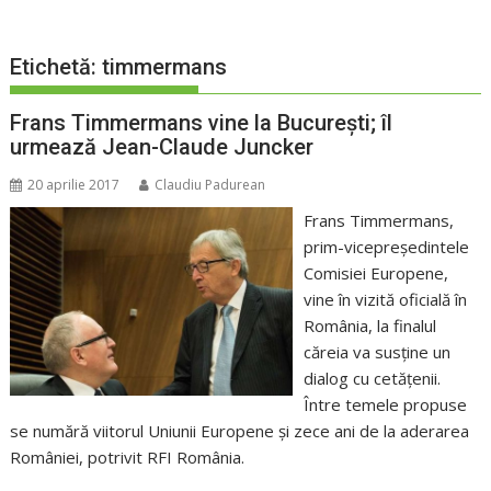
Etichetă:
timmermans
Frans Timmermans vine la Bucureşti; îl
urmează Jean-Claude Juncker
20 aprilie 2017
Claudiu Padurean
Frans Timmermans,
prim-vicepreşedintele
Comisiei Europene,
vine în vizită oficială în
România, la finalul
căreia va susţine un
dialog cu cetăţenii.
Între temele propuse
se numără viitorul Uniunii Europene şi zece ani de la aderarea
României, potrivit RFI România.