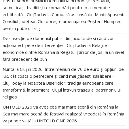
Postul Adormirii Maicii Domnului la ortodocși: Perioada,
semnificații, tradiții și recomandări pentru o alimentație
echilibrată - ClujToday
la
Comoară ascunsă din Munții Apuseni:
Consiliul Județean Cluj dorește amenajarea Peșterii Humpleu
pentru publicul larg
Dezinsecție pe domeniul public din Jucu: Unde și când vor
acționa echipele de intervenție - ClujToday
la
Relațiile
economice dintre România și Regatul Țărilor de Jos, la un nivel
fără precedent de bun
Nunta la Cluj în 2026: Între meniuri de 70 de euro și opțiuni de
lux, cât costă o petrecere și când mai găsești săli libere -
ClujToday
la
Noaptea Bisericilor: tradiția europeană care
transformă, în premieră, Clujul într-un traseu al patrimoniului
religios
UNTOLD 2026 va avea cea mai mare scenă din România
la
Cea mai mare scenă de festival realizată vreodată în România
va prinde viață la UNTOLD ONE 2026