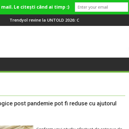
e la UNTOLD 2026: Colecții capsulă lansate cu Gina, Smiley și Th
Peste 100 000 de oamen
ogice post pandemie pot fi reduse cu ajutorul