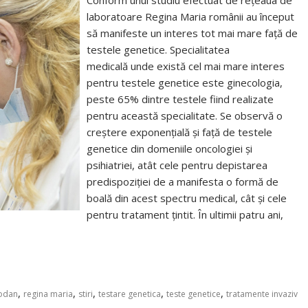
Conform unui studiu efectuat de rețeaua de
laboratoare Regina Maria românii au început
să manifeste un interes tot mai mare față de
testele genetice. Specialitatea
medicală unde există cel mai mare interes
pentru testele genetice este ginecologia,
peste 65% dintre testele fiind realizate
pentru această specialitate. Se observă o
creștere exponențială și față de testele
genetice din domeniile oncologiei și
psihiatriei, atât cele pentru depistarea
predispoziției de a manifesta o formă de
boală din acest spectru medical, cât și cele
pentru tratament țintit. În ultimii patru ani,
,
,
,
,
,
rodan
regina maria
stiri
testare genetica
teste genetice
tratamente invaziv