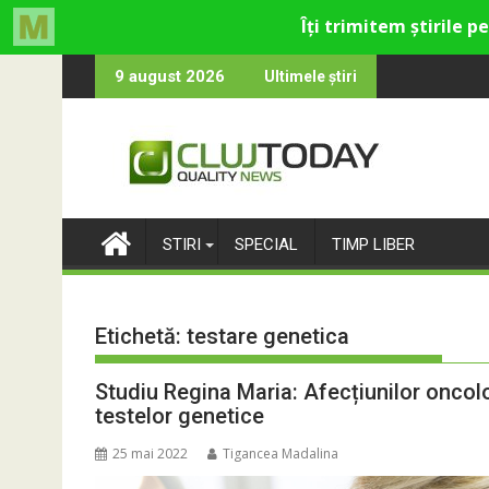
Skip
catolică din Cluj
e care rămân: Almost Still
Trendyol revin
9 august 2026
Ultimele știri
to
content
STIRI
SPECIAL
TIMP LIBER
Etichetă:
testare genetica
Studiu Regina Maria: Afecțiunilor oncol
testelor genetice
25 mai 2022
Tigancea Madalina