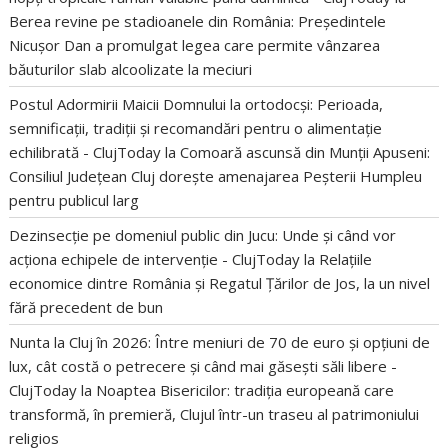
Berea revine pe stadioanele din România: Președintele
Nicușor Dan a promulgat legea care permite vânzarea
băuturilor slab alcoolizate la meciuri
Postul Adormirii Maicii Domnului la ortodocși: Perioada,
semnificații, tradiții și recomandări pentru o alimentație
echilibrată - ClujToday
la
Comoară ascunsă din Munții Apuseni:
Consiliul Județean Cluj dorește amenajarea Peșterii Humpleu
pentru publicul larg
Dezinsecție pe domeniul public din Jucu: Unde și când vor
acționa echipele de intervenție - ClujToday
la
Relațiile
economice dintre România și Regatul Țărilor de Jos, la un nivel
fără precedent de bun
Nunta la Cluj în 2026: Între meniuri de 70 de euro și opțiuni de
lux, cât costă o petrecere și când mai găsești săli libere -
ClujToday
la
Noaptea Bisericilor: tradiția europeană care
transformă, în premieră, Clujul într-un traseu al patrimoniului
religios