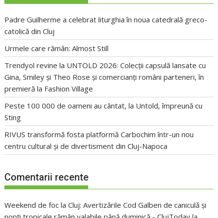
Padre Guilherme a celebrat liturghia în noua catedrală greco-
catolică din Cluj
Urmele care rămân: Almost Still
Trendyol revine la UNTOLD 2026: Colecții capsulă lansate cu
Gina, Smiley și Theo Rose și comercianți români parteneri, în
premieră la Fashion Village
Peste 100 000 de oameni au cântat, la Untold, împreună cu
Sting
RIVUS transformă fosta platformă Carbochim într-un nou
centru cultural și de divertisment din Cluj-Napoca
Comentarii recente
Weekend de foc la Cluj: Avertizările Cod Galben de caniculă și
nopți tropicale rămân valabile până duminică - ClujToday
la