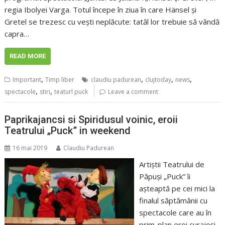
regia Ibolyei Varga. Totul începe în ziua în care Hänsel și
Gretel se trezesc cu vești neplăcute: tatăl lor trebuie să vândă
capra…
READ MORE
,
,
,
,
Important
Timp liber
claudiu padurean
clujtoday
news
,
,
spectacole
stiri
teaturl puck
Leave a comment
Paprikajancsi si Spiridusul voinic, eroii
Teatrului „Puck” in weekend
16 mai 2019
Claudiu Padurean
Artiştii Teatrului de
Păpuşi „Puck” îi
aşteaptă pe cei mici la
finalul săptămânii cu
spectacole care au în
prim-plan eroi curajoşi