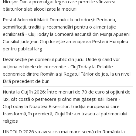
Nicușor Dan a promulgat legea care permite vânzarea
băuturilor slab alcoolizate la meciuri
Postul Adormirii Maicii Domnului la ortodocși: Perioada,
semnificații, tradiții și recomandări pentru o alimentație
echilibrată - ClujToday
la
Comoară ascunsă din Munții Apuseni:
Consiliul Județean Cluj dorește amenajarea Peșterii Humpleu
pentru publicul larg
Dezinsecție pe domeniul public din Jucu: Unde și când vor
acționa echipele de intervenție - ClujToday
la
Relațiile
economice dintre România și Regatul Țărilor de Jos, la un nivel
fără precedent de bun
Nunta la Cluj în 2026: Între meniuri de 70 de euro și opțiuni de
lux, cât costă o petrecere și când mai găsești săli libere -
ClujToday
la
Noaptea Bisericilor: tradiția europeană care
transformă, în premieră, Clujul într-un traseu al patrimoniului
religios
UNTOLD 2026 va avea cea mai mare scenă din România
la