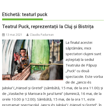
Etichetă:
teaturl puck
Teatrul Puck, reprezentații la Cluj și Bistrița
13 mai 2021
Claudiu Padurean
La finalul acestei
săptămâni, micii
spectatori clujeni sunt
așteptați la sediul
Teatrului de Păpuși
„Puck” cu două
spectacole. Este vorba
de de „Jancsi és
Juliska”/„Hänsel și Gretel” (sâmbătă, 15 mai, de la ora 11.00) și
de „Vasilache și Marioara în jurul lumii” (duminică, 16 mai, de la
orele 10.00 și 12.00). Sâmbătă, 15 mai, de la ora 11, este
programat spectacolul „Jancsi és Juliska”/„Hänsel și Gretel”, în