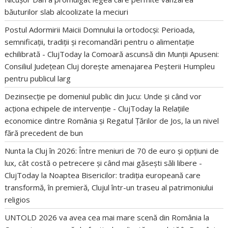
băuturilor slab alcoolizate la meciuri
Postul Adormirii Maicii Domnului la ortodocși: Perioada,
semnificații, tradiții și recomandări pentru o alimentație
echilibrată - ClujToday
la
Comoară ascunsă din Munții Apuseni:
Consiliul Județean Cluj dorește amenajarea Peșterii Humpleu
pentru publicul larg
Dezinsecție pe domeniul public din Jucu: Unde și când vor
acționa echipele de intervenție - ClujToday
la
Relațiile
economice dintre România și Regatul Țărilor de Jos, la un nivel
fără precedent de bun
Nunta la Cluj în 2026: Între meniuri de 70 de euro și opțiuni de
lux, cât costă o petrecere și când mai găsești săli libere -
ClujToday
la
Noaptea Bisericilor: tradiția europeană care
transformă, în premieră, Clujul într-un traseu al patrimoniului
religios
UNTOLD 2026 va avea cea mai mare scenă din România
la