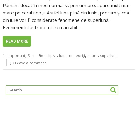
Pământ decât în mod normal şi, prin urmare, apare mult mai
mare pe cerul nopţii. Astfel luna plină din iunie, precum şi cea
din iulie vor fi considerate fenomene de superlună.
Evenimentul astronomic remarcabil…
READ MORE
,
,
,
,
,
Important
Stiri
eclipse
luna
meteoriți
soare
superluna
Leave a comment