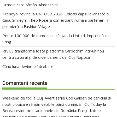
Urmele care rămân: Almost Still
Trendyol revine la UNTOLD 2026: Colecții capsulă lansate cu
Gina, Smiley și Theo Rose și comercianți români parteneri, în
premieră la Fashion Village
Peste 100 000 de oameni au cântat, la Untold, împreună cu
Sting
RIVUS transformă fosta platformă Carbochim într-un nou
centru cultural și de divertisment din Cluj-Napoca
Când luna devine o întrebare
Comentarii recente
Weekend de foc la Cluj: Avertizările Cod Galben de caniculă și
nopți tropicale rămân valabile până duminică - ClujToday
la
Berea revine pe stadioanele din România: Președintele
Nicușor Dan a promulgat legea care permite vânzarea