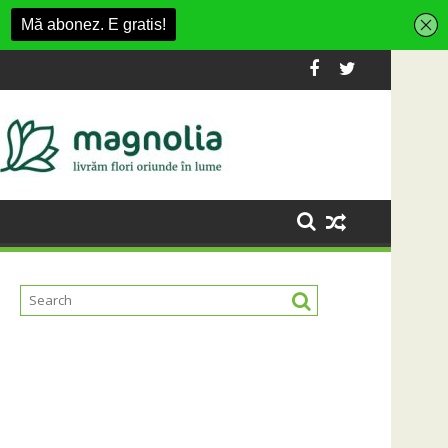
tr-un nou centru cultural și de divertisment din Cluj-Napoca
Când luna devine o întrebare