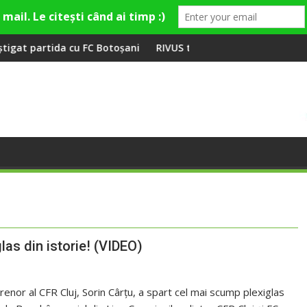
u FC Botoșani
RIVUS transformă fosta platformă Carbochim în
las din istorie! (VIDEO)
renor al CFR Cluj, Sorin Cârțu, a spart cel mai scump plexiglas