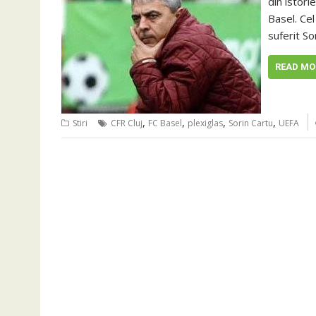
din istori
Basel. Cel
suferit So
READ MO
,
,
,
,
Stiri
CFR Cluj
FC Basel
plexiglas
Sorin Cartu
UEFA