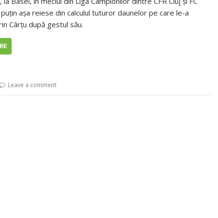
e, la Basel, în meciul din Liga Campionilor dintre CFR Cluj și FC
 puțin așa reiese din calculul tuturor daunelor pe care le-a
rin Cârțu după gestul său.
RE
Leave a comment