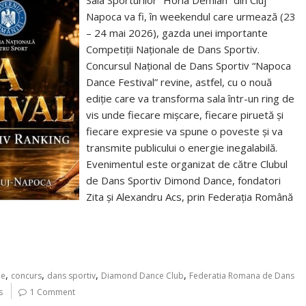
Sala Sporturilor “Horia Demian” din Cluj
Napoca va fi, în weekendul care urmează (23
– 24 mai 2026), gazda unei importante
Competiții Naționale de Dans Sportiv.
Concursul Național de Dans Sportiv “Napoca
Dance Festival” revine, astfel, cu o nouă
ediție care va transforma sala într-un ring de
vis unde fiecare mișcare, fiecare piruetă și
fiecare expresie va spune o poveste și va
transmite publicului o energie inegalabilă.
Evenimentul este organizat de către Clubul
de Dans Sportiv Dimond Dance, fondatori
Zita și Alexandru Acs, prin Federația Română
,
,
,
,
ie
concurs
dans sportiv
Diamond Dance Club
Federatia Romana de Dans
s
1 Comment