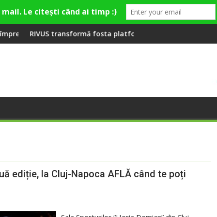
 premieră la Fashion Village
nsformă fosta platformă Carbochim într-un nou centru cultural 
Când luna devine o
uă ediție, la Cluj-Napoca AFLĂ când te poți