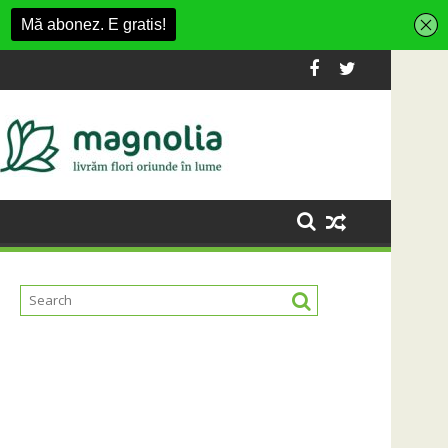
și de divertisment din Cluj-Napoca
 întrebare
SportinCluj: Cine este fotb