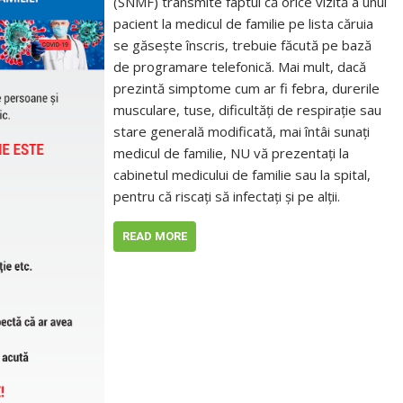
(SNMF) transmite faptul că orice vizită a unui
pacient la medicul de familie pe lista căruia
se găsește înscris, trebuie făcută pe bază
de programare telefonică. Mai mult, dacă
prezintă simptome cum ar fi febra, durerile
musculare, tuse, dificultăți de respirație sau
stare generală modificată, mai întâi sunați
medicul de familie, NU vă prezentați la
cabinetul medicului de familie sau la spital,
pentru că riscați să infectați și pe alții.
READ MORE