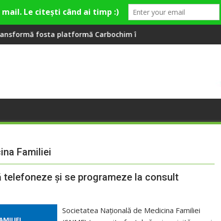
ion Village
atformă Carbochim într-un nou centru cultural și de divertisme
Când luna devine o întrebare
ina Familiei
să telefoneze și se programeze la consult
Societatea Națională de Medicina Familiei