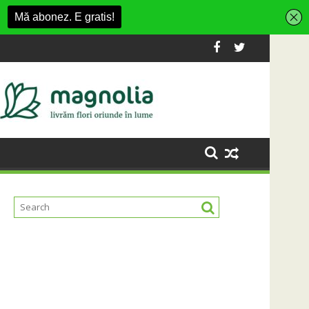
nt din Cluj-Napoca
SportinCluj: Cine este fotbalistul cu două 