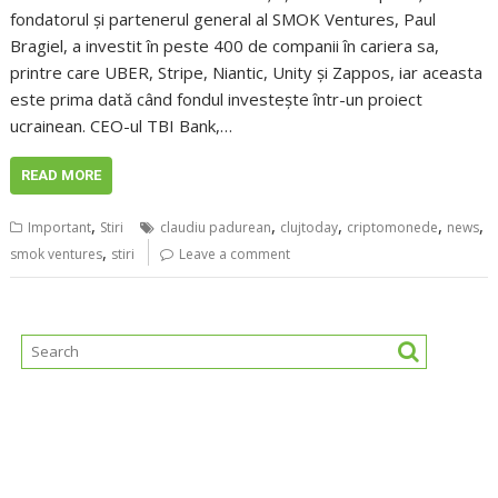
fondatorul și partenerul general al SMOK Ventures, Paul
Bragiel, a investit în peste 400 de companii în cariera sa,
printre care UBER, Stripe, Niantic, Unity și Zappos, iar aceasta
este prima dată când fondul investește într-un proiect
ucrainean. CEO-ul TBI Bank,…
READ MORE
,
,
,
,
,
Important
Stiri
claudiu padurean
clujtoday
criptomonede
news
,
smok ventures
stiri
Leave a comment