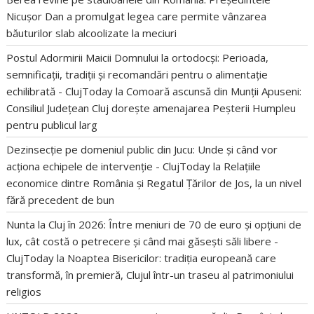
Nicușor Dan a promulgat legea care permite vânzarea
băuturilor slab alcoolizate la meciuri
Postul Adormirii Maicii Domnului la ortodocși: Perioada,
semnificații, tradiții și recomandări pentru o alimentație
echilibrată - ClujToday
la
Comoară ascunsă din Munții Apuseni:
Consiliul Județean Cluj dorește amenajarea Peșterii Humpleu
pentru publicul larg
Dezinsecție pe domeniul public din Jucu: Unde și când vor
acționa echipele de intervenție - ClujToday
la
Relațiile
economice dintre România și Regatul Țărilor de Jos, la un nivel
fără precedent de bun
Nunta la Cluj în 2026: Între meniuri de 70 de euro și opțiuni de
lux, cât costă o petrecere și când mai găsești săli libere -
ClujToday
la
Noaptea Bisericilor: tradiția europeană care
transformă, în premieră, Clujul într-un traseu al patrimoniului
religios