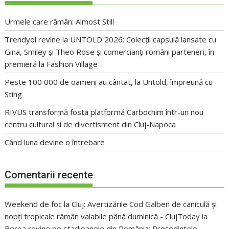
Urmele care rămân: Almost Still
Trendyol revine la UNTOLD 2026: Colecții capsulă lansate cu
Gina, Smiley și Theo Rose și comercianți români parteneri, în
premieră la Fashion Village
Peste 100 000 de oameni au cântat, la Untold, împreună cu
Sting
RIVUS transformă fosta platformă Carbochim într-un nou
centru cultural și de divertisment din Cluj-Napoca
Când luna devine o întrebare
Comentarii recente
Weekend de foc la Cluj: Avertizările Cod Galben de caniculă și
nopți tropicale rămân valabile până duminică - ClujToday
la
Berea revine pe stadioanele din România: Președintele