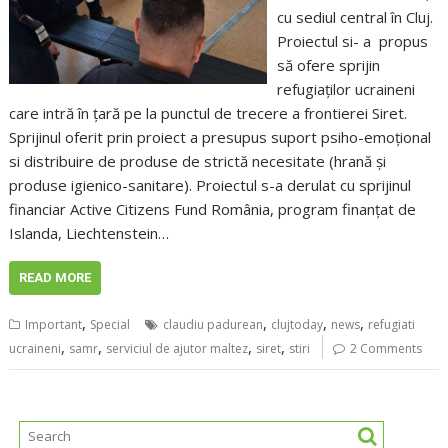
cu sediul central în Cluj.
Proiectul si- a propus
să ofere sprijin
refugiaților ucraineni
care intră în țară pe la punctul de trecere a frontierei Siret.
Sprijinul oferit prin proiect a presupus suport psiho-emoțional
si distribuire de produse de strictă necesitate (hrană și
produse igienico-sanitare). Proiectul s-a derulat cu sprijinul
financiar Active Citizens Fund România, program finanțat de
Islanda, Liechtenstein…
READ MORE
,
,
,
,
Important
Special
claudiu padurean
clujtoday
news
refugiati
,
,
,
,
ucraineni
samr
serviciul de ajutor maltez
siret
stiri
2 Comments