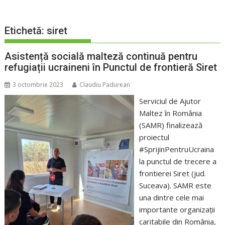
Etichetă:
siret
Asistență socială malteză continuă pentru
refugiații ucraineni în Punctul de frontieră Siret
3 octombrie 2023
Claudiu Padurean
Serviciul de Ajutor
Maltez în România
(SAMR) finalizează
proiectul
#SprijinPentruUcraina
la punctul de trecere a
frontierei Siret (jud.
Suceava). SAMR este
una dintre cele mai
importante organizații
caritabile din România,