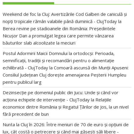
Weekend de foc la Cluj: Avertizările Cod Galben de caniculă și
nopți tropicale rămân valabile până duminică - ClujToday
la
Berea revine pe stadioanele din România: Președintele
Nicușor Dan a promulgat legea care permite vânzarea
băuturilor slab alcoolizate la meciuri
Postul Adormirii Maicii Domnului la ortodocși: Perioada,
semnificații, tradiții și recomandări pentru o alimentație
echilibrată - ClujToday
la
Comoară ascunsă din Munții Apuseni:
Consiliul Județean Cluj dorește amenajarea Peșterii Humpleu
pentru publicul larg
Dezinsecție pe domeniul public din Jucu: Unde și când vor
acționa echipele de intervenție - ClujToday
la
Relațiile
economice dintre România și Regatul Țărilor de Jos, la un nivel
fără precedent de bun
Nunta la Cluj în 2026: Între meniuri de 70 de euro și opțiuni de
lux, cât costă o petrecere și când mai găsești săli libere -