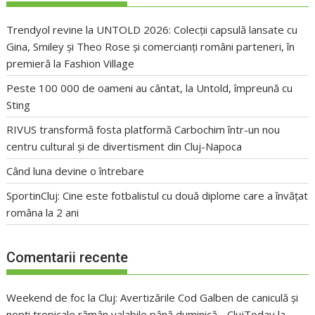
Trendyol revine la UNTOLD 2026: Colecții capsulă lansate cu
Gina, Smiley și Theo Rose și comercianți români parteneri, în
premieră la Fashion Village
Peste 100 000 de oameni au cântat, la Untold, împreună cu
Sting
RIVUS transformă fosta platformă Carbochim într-un nou
centru cultural și de divertisment din Cluj-Napoca
Când luna devine o întrebare
SportinCluj: Cine este fotbalistul cu două diplome care a învățat
româna la 2 ani
Comentarii recente
Weekend de foc la Cluj: Avertizările Cod Galben de caniculă și
nopți tropicale rămân valabile până duminică - ClujToday
la