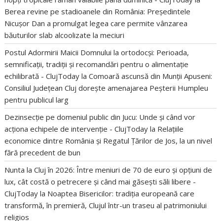
Berea revine pe stadioanele din România: Președintele
Nicușor Dan a promulgat legea care permite vânzarea
băuturilor slab alcoolizate la meciuri
Postul Adormirii Maicii Domnului la ortodocși: Perioada,
semnificații, tradiții și recomandări pentru o alimentație
echilibrată - ClujToday
la
Comoară ascunsă din Munții Apuseni:
Consiliul Județean Cluj dorește amenajarea Peșterii Humpleu
pentru publicul larg
Dezinsecție pe domeniul public din Jucu: Unde și când vor
acționa echipele de intervenție - ClujToday
la
Relațiile
economice dintre România și Regatul Țărilor de Jos, la un nivel
fără precedent de bun
Nunta la Cluj în 2026: Între meniuri de 70 de euro și opțiuni de
lux, cât costă o petrecere și când mai găsești săli libere -
ClujToday
la
Noaptea Bisericilor: tradiția europeană care
transformă, în premieră, Clujul într-un traseu al patrimoniului
religios