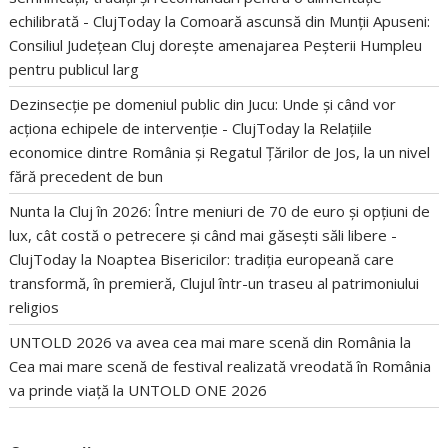
echilibrată - ClujToday
la
Comoară ascunsă din Munții Apuseni:
Consiliul Județean Cluj dorește amenajarea Peșterii Humpleu
pentru publicul larg
Dezinsecție pe domeniul public din Jucu: Unde și când vor
acționa echipele de intervenție - ClujToday
la
Relațiile
economice dintre România și Regatul Țărilor de Jos, la un nivel
fără precedent de bun
Nunta la Cluj în 2026: Între meniuri de 70 de euro și opțiuni de
lux, cât costă o petrecere și când mai găsești săli libere -
ClujToday
la
Noaptea Bisericilor: tradiția europeană care
transformă, în premieră, Clujul într-un traseu al patrimoniului
religios
UNTOLD 2026 va avea cea mai mare scenă din România
la
Cea mai mare scenă de festival realizată vreodată în România
va prinde viață la UNTOLD ONE 2026