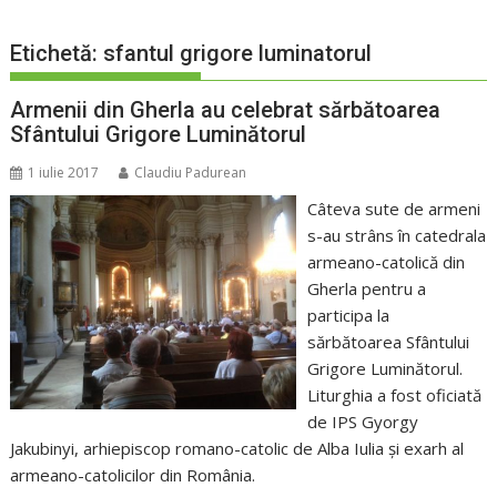
Etichetă:
sfantul grigore luminatorul
Armenii din Gherla au celebrat sărbătoarea
Sfântului Grigore Luminătorul
1 iulie 2017
Claudiu Padurean
Câteva sute de armeni
s-au strâns în catedrala
armeano-catolică din
Gherla pentru a
participa la
sărbătoarea Sfântului
Grigore Luminătorul.
Liturghia a fost oficiată
de IPS Gyorgy
Jakubinyi, arhiepiscop romano-catolic de Alba Iulia şi exarh al
armeano-catolicilor din România.