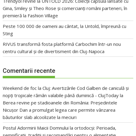
Trendyol revine la UNTOLD 2026: Colecții capsulă lansate cu
Gina, Smiley și Theo Rose și comercianți români parteneri, în
premieră la Fashion Village
Peste 100 000 de oameni au cântat, la Untold, împreună cu
Sting
RIVUS transformă fosta platformă Carbochim într-un nou
centru cultural și de divertisment din Cluj-Napoca
Comentarii recente
Weekend de foc la Cluj: Avertizările Cod Galben de caniculă și
nopți tropicale rămân valabile până duminică - ClujToday
la
Berea revine pe stadioanele din România: Președintele
Nicușor Dan a promulgat legea care permite vânzarea
băuturilor slab alcoolizate la meciuri
Postul Adormirii Maicii Domnului la ortodocși: Perioada,
semnificații, tradiții și recomandări pentru o alimentație