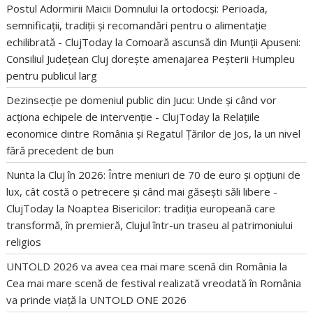
Postul Adormirii Maicii Domnului la ortodocși: Perioada,
semnificații, tradiții și recomandări pentru o alimentație
echilibrată - ClujToday
la
Comoară ascunsă din Munții Apuseni:
Consiliul Județean Cluj dorește amenajarea Peșterii Humpleu
pentru publicul larg
Dezinsecție pe domeniul public din Jucu: Unde și când vor
acționa echipele de intervenție - ClujToday
la
Relațiile
economice dintre România și Regatul Țărilor de Jos, la un nivel
fără precedent de bun
Nunta la Cluj în 2026: Între meniuri de 70 de euro și opțiuni de
lux, cât costă o petrecere și când mai găsești săli libere -
ClujToday
la
Noaptea Bisericilor: tradiția europeană care
transformă, în premieră, Clujul într-un traseu al patrimoniului
religios
UNTOLD 2026 va avea cea mai mare scenă din România
la
Cea mai mare scenă de festival realizată vreodată în România
va prinde viață la UNTOLD ONE 2026