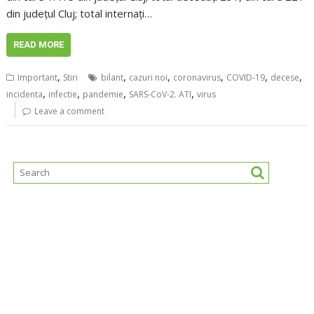
din județul Cluj; total internați…
READ MORE
,
,
,
,
,
,
Important
Stiri
bilant
cazuri noi
coronavirus
COVID-19
decese
,
,
,
,
incidenta
infectie
pandemie
SARS-CoV-2. ATI
virus
Leave a comment