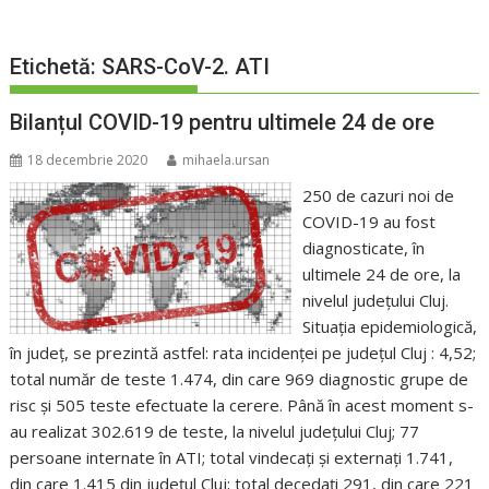
Etichetă:
SARS-CoV-2. ATI
Bilanțul COVID-19 pentru ultimele 24 de ore
18 decembrie 2020
mihaela.ursan
250 de cazuri noi de
COVID-19 au fost
diagnosticate, în
ultimele 24 de ore, la
nivelul județului Cluj.
Situația epidemiologică,
în județ, se prezintă astfel: rata incidenţei pe judeţul Cluj : 4,52;
total număr de teste 1.474, din care 969 diagnostic grupe de
risc și 505 teste efectuate la cerere. Până în acest moment s-
au realizat 302.619 de teste, la nivelul județului Cluj; 77
persoane internate în ATI; total vindecați și externați 1.741,
din care 1.415 din județul Cluj; total decedați 291, din care 221