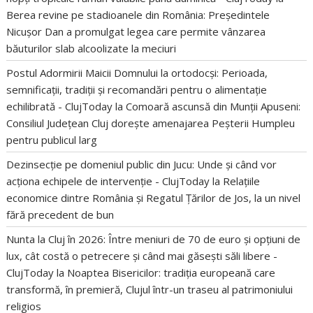
Berea revine pe stadioanele din România: Președintele
Nicușor Dan a promulgat legea care permite vânzarea
băuturilor slab alcoolizate la meciuri
Postul Adormirii Maicii Domnului la ortodocși: Perioada,
semnificații, tradiții și recomandări pentru o alimentație
echilibrată - ClujToday
la
Comoară ascunsă din Munții Apuseni:
Consiliul Județean Cluj dorește amenajarea Peșterii Humpleu
pentru publicul larg
Dezinsecție pe domeniul public din Jucu: Unde și când vor
acționa echipele de intervenție - ClujToday
la
Relațiile
economice dintre România și Regatul Țărilor de Jos, la un nivel
fără precedent de bun
Nunta la Cluj în 2026: Între meniuri de 70 de euro și opțiuni de
lux, cât costă o petrecere și când mai găsești săli libere -
ClujToday
la
Noaptea Bisericilor: tradiția europeană care
transformă, în premieră, Clujul într-un traseu al patrimoniului
religios