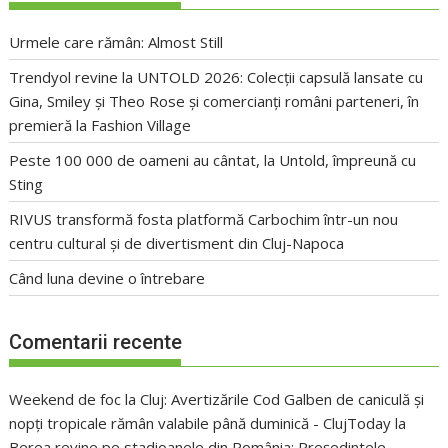
Urmele care rămân: Almost Still
Trendyol revine la UNTOLD 2026: Colecții capsulă lansate cu
Gina, Smiley și Theo Rose și comercianți români parteneri, în
premieră la Fashion Village
Peste 100 000 de oameni au cântat, la Untold, împreună cu
Sting
RIVUS transformă fosta platformă Carbochim într-un nou
centru cultural și de divertisment din Cluj-Napoca
Când luna devine o întrebare
Comentarii recente
Weekend de foc la Cluj: Avertizările Cod Galben de caniculă și
nopți tropicale rămân valabile până duminică - ClujToday
la
Berea revine pe stadioanele din România: Președintele