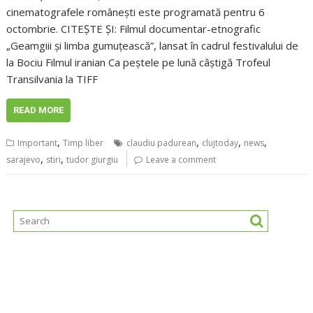
cinematografele românești este programată pentru 6
octombrie. CITEȘTE ȘI: Filmul documentar-etnografic
„Geamgiii și limba gumuțească”, lansat în cadrul festivalului de
la Bociu Filmul iranian Ca peștele pe lună câștigă Trofeul
Transilvania la TIFF
READ MORE
,
,
,
,
Important
Timp liber
claudiu padurean
clujtoday
news
,
,
sarajevo
stiri
tudor giurgiu
Leave a comment