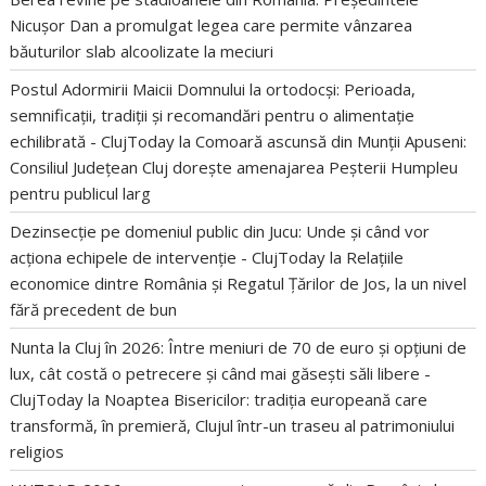
Nicușor Dan a promulgat legea care permite vânzarea
băuturilor slab alcoolizate la meciuri
Postul Adormirii Maicii Domnului la ortodocși: Perioada,
semnificații, tradiții și recomandări pentru o alimentație
echilibrată - ClujToday
la
Comoară ascunsă din Munții Apuseni:
Consiliul Județean Cluj dorește amenajarea Peșterii Humpleu
pentru publicul larg
Dezinsecție pe domeniul public din Jucu: Unde și când vor
acționa echipele de intervenție - ClujToday
la
Relațiile
economice dintre România și Regatul Țărilor de Jos, la un nivel
fără precedent de bun
Nunta la Cluj în 2026: Între meniuri de 70 de euro și opțiuni de
lux, cât costă o petrecere și când mai găsești săli libere -
ClujToday
la
Noaptea Bisericilor: tradiția europeană care
transformă, în premieră, Clujul într-un traseu al patrimoniului
religios