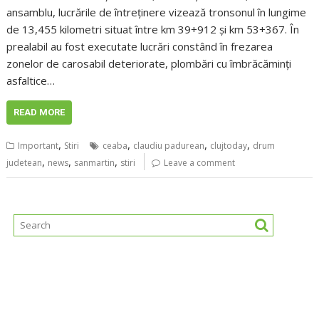
ansamblu, lucrările de întreținere vizează tronsonul în lungime
de 13,455 kilometri situat între km 39+912 și km 53+367. În
prealabil au fost executate lucrări constând în frezarea
zonelor de carosabil deteriorate, plombări cu îmbrăcăminți
asfaltice…
READ MORE
,
,
,
,
Important
Stiri
ceaba
claudiu padurean
clujtoday
drum
,
,
,
judetean
news
sanmartin
stiri
Leave a comment