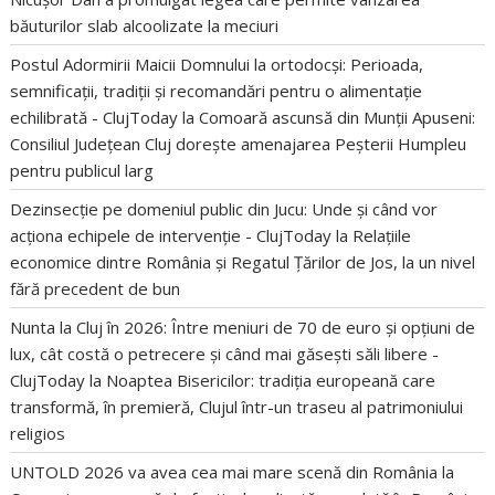
băuturilor slab alcoolizate la meciuri
Postul Adormirii Maicii Domnului la ortodocși: Perioada,
semnificații, tradiții și recomandări pentru o alimentație
echilibrată - ClujToday
la
Comoară ascunsă din Munții Apuseni:
Consiliul Județean Cluj dorește amenajarea Peșterii Humpleu
pentru publicul larg
Dezinsecție pe domeniul public din Jucu: Unde și când vor
acționa echipele de intervenție - ClujToday
la
Relațiile
economice dintre România și Regatul Țărilor de Jos, la un nivel
fără precedent de bun
Nunta la Cluj în 2026: Între meniuri de 70 de euro și opțiuni de
lux, cât costă o petrecere și când mai găsești săli libere -
ClujToday
la
Noaptea Bisericilor: tradiția europeană care
transformă, în premieră, Clujul într-un traseu al patrimoniului
religios
UNTOLD 2026 va avea cea mai mare scenă din România
la