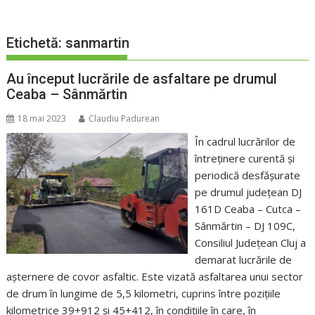
Etichetă:
sanmartin
Au început lucrările de asfaltare pe drumul
Ceaba – Sânmărtin
18 mai 2023
Claudiu Padurean
În cadrul lucrărilor de
întreținere curentă și
periodică desfășurate
pe drumul județean DJ
161D Ceaba – Cutca –
Sânmărtin – DJ 109C,
Consiliul Județean Cluj a
demarat lucrările de
așternere de covor asfaltic. Este vizată asfaltarea unui sector
de drum în lungime de 5,5 kilometri, cuprins între pozițiile
kilometrice 39+912 și 45+412, în condițiile în care, în