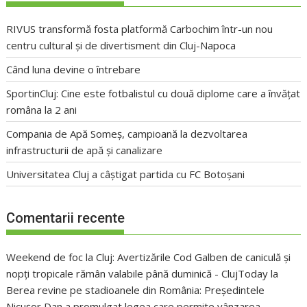
RIVUS transformă fosta platformă Carbochim într-un nou
centru cultural și de divertisment din Cluj-Napoca
Când luna devine o întrebare
SportinCluj: Cine este fotbalistul cu două diplome care a învățat
româna la 2 ani
Compania de Apă Someș, campioană la dezvoltarea
infrastructurii de apă și canalizare
Universitatea Cluj a câștigat partida cu FC Botoșani
Comentarii recente
Weekend de foc la Cluj: Avertizările Cod Galben de caniculă și
nopți tropicale rămân valabile până duminică - ClujToday
la
Berea revine pe stadioanele din România: Președintele
Nicușor Dan a promulgat legea care permite vânzarea