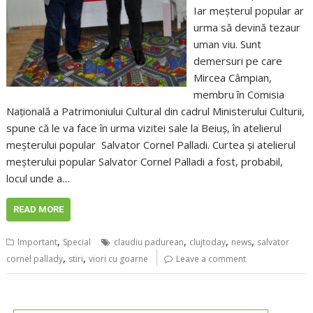
Iar meșterul popular ar
urma să devină tezaur
uman viu. Sunt
demersuri pe care
Mircea Câmpian,
membru în Comisia
Națională a Patrimoniului Cultural din cadrul Ministerului Culturii,
spune că le va face în urma vizitei sale la Beiuș, în atelierul
meșterului popular Salvator Cornel Palladi. Curtea și atelierul
meșterului popular Salvator Cornel Palladi a fost, probabil,
locul unde a…
READ MORE
,
,
,
,
Important
Special
claudiu padurean
clujtoday
news
salvator
,
,
cornel pallady
stiri
viori cu goarne
Leave a comment