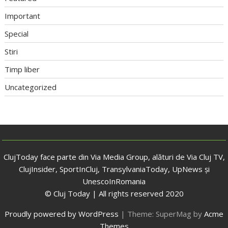
Important
Special
Stiri
Timp liber
Uncategorized
ClujToday face parte din Via Media Group, alături de Via Cluj TV,
ClujInsider, SportInCluj, TransylvaniaToday, UpNews și
UnescoInRomania
© Cluj Today | All rights reserved 2020
Proudly powered by WordPress
|
Theme: SuperMag by
Acme
Themes