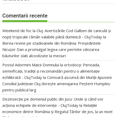
Comentarii recente
Weekend de foc la Cluj: Avertizările Cod Galben de caniculă și
nopți tropicale rămân valabile până duminică - ClujToday
la
Berea revine pe stadioanele din România: Președintele
Nicușor Dan a promulgat legea care permite vânzarea
băuturilor slab alcoolizate la meciuri
Postul Adormirii Maicii Domnului la ortodocși: Perioada,
semnificații, tradiții și recomandări pentru o alimentație
echilibrată - ClujToday
la
Comoară ascunsă din Munții Apuseni:
Consiliul Județean Cluj dorește amenajarea Peșterii Humpleu
pentru publicul larg
Dezinsecție pe domeniul public din Jucu: Unde și când vor
acționa echipele de intervenție - ClujToday
la
Relațiile
economice dintre România și Regatul Țărilor de Jos, la un nivel