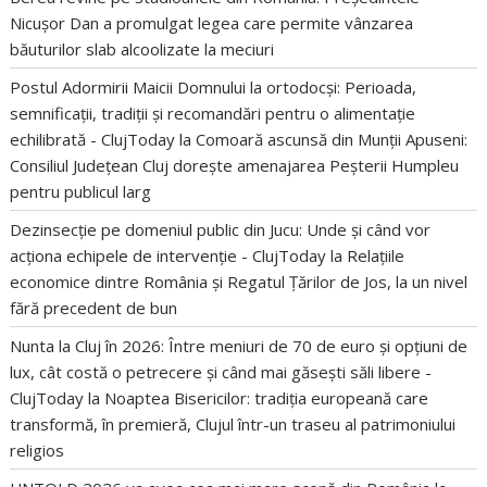
Nicușor Dan a promulgat legea care permite vânzarea
băuturilor slab alcoolizate la meciuri
Postul Adormirii Maicii Domnului la ortodocși: Perioada,
semnificații, tradiții și recomandări pentru o alimentație
echilibrată - ClujToday
la
Comoară ascunsă din Munții Apuseni:
Consiliul Județean Cluj dorește amenajarea Peșterii Humpleu
pentru publicul larg
Dezinsecție pe domeniul public din Jucu: Unde și când vor
acționa echipele de intervenție - ClujToday
la
Relațiile
economice dintre România și Regatul Țărilor de Jos, la un nivel
fără precedent de bun
Nunta la Cluj în 2026: Între meniuri de 70 de euro și opțiuni de
lux, cât costă o petrecere și când mai găsești săli libere -
ClujToday
la
Noaptea Bisericilor: tradiția europeană care
transformă, în premieră, Clujul într-un traseu al patrimoniului
religios