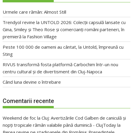
Urmele care rămân: Almost Still
Trendyol revine la UNTOLD 2026: Colecții capsulă lansate cu
Gina, Smiley și Theo Rose și comercianți români parteneri, în
premieră la Fashion Village
Peste 100 000 de oameni au cântat, la Untold, împreună cu
Sting
RIVUS transformă fosta platformă Carbochim într-un nou
centru cultural și de divertisment din Cluj-Napoca
Când luna devine o întrebare
Comentarii recente
Weekend de foc la Cluj: Avertizările Cod Galben de caniculă și
nopți tropicale rămân valabile până duminică - ClujToday
la
Berea revine pe stadioanele din România: Președintele