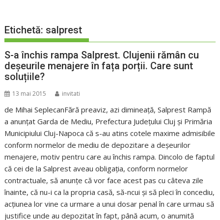
Etichetă:
salprest
S-a închis rampa Salprest. Clujenii rămân cu
deșeurile menajere în fața porții. Care sunt
soluțiile?
13 mai 2015
invitati
de Mihai SeplecanFără preaviz, azi dimineață, Salprest Rampă
a anunțat Garda de Mediu, Prefectura Județului Cluj și Primăria
Municipiului Cluj-Napoca că s-au atins cotele maxime admisibile
conform normelor de mediu de depozitare a deșeurilor
menajere, motiv pentru care au închis rampa. Dincolo de faptul
că cei de la Salprest aveau obligația, conform normelor
contractuale, să anunțe că vor face acest pas cu câteva zile
înainte, că nu-i ca la propria casă, să-ncui și să pleci în concediu,
acțiunea lor vine ca urmare a unui dosar penal în care urmau să
justifice unde au depozitat în fapt, până acum, o anumită